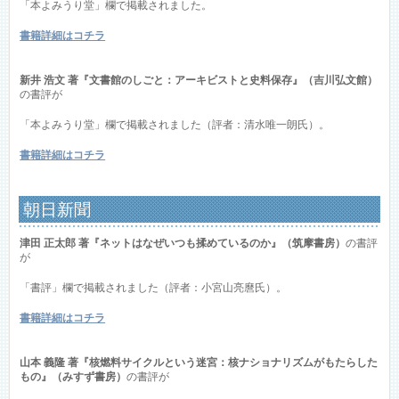
「本よみうり堂」欄で掲載されました。
書籍詳細はコチラ
新井 浩文 著『文書館のしごと：アーキビストと史料保存』（吉川弘文館）
の書評が
「本よみうり堂」欄で掲載されました（評者：清水唯一朗氏）。
書籍詳細はコチラ
朝日新聞
津田 正太郎 著『ネットはなぜいつも揉めているのか』（筑摩書房）
の書評
が
「書評」欄で掲載されました（評者：小宮山亮麿氏）。
書籍詳細はコチラ
山本 義隆 著『核燃料サイクルという迷宮：核ナショナリズムがもたらした
もの』（みすず書房）
の書評が