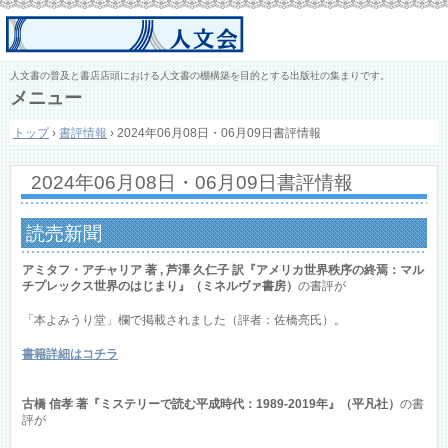
人文書の普及と書店店頭における人文書の棚構築を目的とする出版社の集まりです。
メニュー
コ
トップ
›
書評情報
›
2024年06月08日・06月09日書評情報
ン
テ
ン
2024年06月08日・06月09日書評情報
ツ
へ
ス
読売新聞
キ
ッ
アミタフ・アチャリア 著 , 芦澤 久仁子 訳『アメリカ世界秩序の終焉：マル
プ
チプレックス世界のはじまり』（ミネルヴァ書房）
の書評が
「本よみうり堂」欄で掲載されました（評者：佐橋亮氏）。
書籍詳細はコチラ
古橋 信孝 著『ミステリーで読む平成時代：1989-2019年』（平凡社）
の書
評が