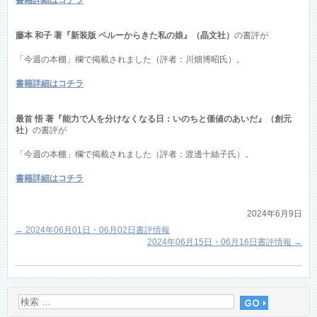
藤本 和子 著『新装版 ペルーからきた私の娘』（晶文社）
の書評が
「今週の本棚」欄で掲載されました（評者：川畑博昭氏）。
書籍詳細はコチラ
最首 悟 著『能力で人を分けなくなる日：いのちと価値のあいだ』（創元
社）
の書評が
「今週の本棚」欄で掲載されました（評者：渡邊十絲子氏）。
書籍詳細はコチラ
2024年6月9日
←
2024年06月01日・06月02日書評情報
2024年06月15日・06月16日書評情報
→