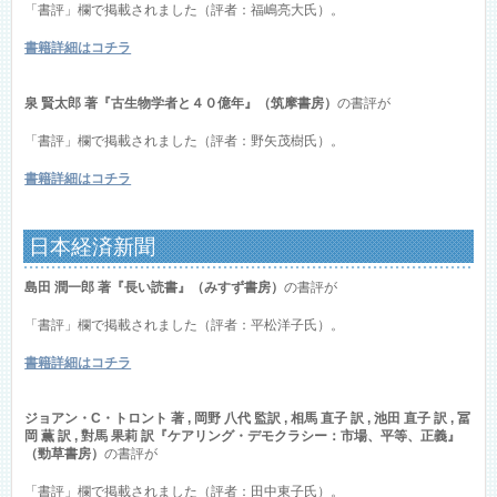
「書評」欄で掲載されました（評者：福嶋亮大氏）。
書籍詳細はコチラ
泉 賢太郎 著『古生物学者と４０億年』（筑摩書房）
の書評が
「書評」欄で掲載されました（評者：野矢茂樹氏）。
書籍詳細はコチラ
日本経済新聞
島田 潤一郎 著『長い読書』（みすず書房）
の書評が
「書評」欄で掲載されました（評者：平松洋子氏）。
書籍詳細はコチラ
ジョアン・C・トロント 著 , 岡野 八代 監訳 , 相馬 直子 訳 , 池田 直子 訳 , 冨
岡 薫 訳 , 對馬 果莉 訳『ケアリング・デモクラシー：市場、平等、正義』
（勁草書房）
の書評が
「書評」欄で掲載されました（評者：田中東子氏）。