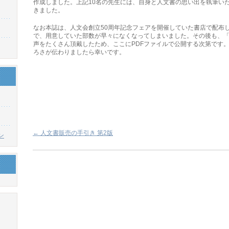
作成しました。上記10名の先生には、自身と人文書の思い出を執筆い
きました。
なお本誌は、人文会創立50周年記念フェアを開催していた書店で配布
で、用意していた部数が早々になくなってしまいました。その後も、
声をたくさん頂戴したため、ここにPDFファイルで公開する次第です
ろさが伝わりましたら幸いです。
←
人文書販売の手引き 第2版
ン