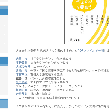
人文会創立50周年記念誌『人文書のすすめ』を
PDFファイルで公開
し
内田 樹
神戸女学院大学文学部名誉教授
宇野重規
東京大学社会科学研究所教授
大塚ひかり
エッセイスト
川添 愛
作家・元国立情報学研究所社会共有知研究センター特任准
木村草太
首都大学東京法学部教授
佐藤 優
作家・元外務省主任分析官
出口治明
立命館アジア太平洋大学学長
ブレイディみかこ
保育士・ライター・コラムニスト
松岡正剛
編集者・著述家・日本文化研究者
若松英輔
批評家・随筆家
（以上50音順、肩書きは本誌掲載時のものです）
人文会が創立50周年を迎えるにあたり、多くの方々に人文書の魅力を