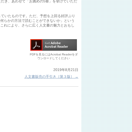
ただき、あわせて「お薦めの5冊」を挙げていただ
していたものです。ただ、予想を上回る好評ぶり
「何らかの方法で読むことができないか」という
。これにより、さらに広く人文書の魅力とおもし
PDFを見るにはAcrobat Readerをダ
ウンロードしてください
2019年8月21日
人文書販売の手引き［第３版］
→