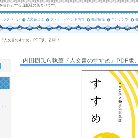
を目的とする出版社の集まりです。
トップページ
人文会とは
フェア・イベント情報
書評情報
コンテンツ
『人文書のすすめ』PDF版、公開中
内田樹氏ら執筆『人文書のすすめ』PDF版
！
浜