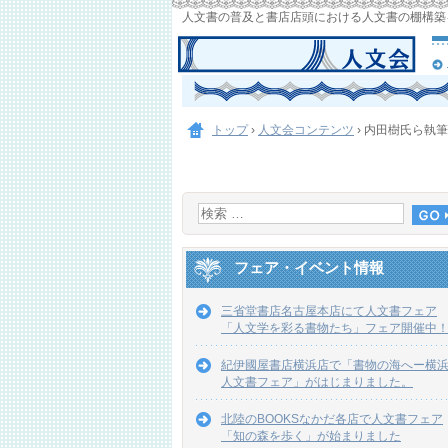
人文書の普及と書店店頭における人文書の棚構築
トップ
›
人文会コンテンツ
›
内田樹氏ら執筆
フェア・イベント情報
三省堂書店名古屋本店にて人文書フェア
「人文学を彩る書物たち」フェア開催中
紀伊國屋書店横浜店で「書物の海へー横
人文書フェア」がはじまりました。
北陸のBOOKSなかだ各店で人文書フェア
「知の森を歩く」が始まりました