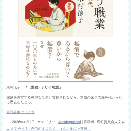
木村涼子
『〈主婦〉という職業』
家庭を運営する神聖な仕事と賞賛されながら、無償の家事労働を強いられ
る歴史をたどる。
書籍詳細はコチラ
2026年4月1日
|
カテゴリー :
Uncategorized
|
投稿者 : 広報委員会人文会
←
人文会 4月「自信のオススメ」（ミネルヴァ書房）