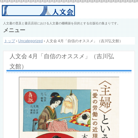
人文書の普及と書店店頭における人文書の棚構築を目的とする出版社の集まりです。
メニュー
コ
トップ
›
Uncategorized
›
人文会 4月「自信のオススメ」（吉川弘文館）
ン
テ
ン
人文会 4月「自信のオススメ」（吉川弘
ツ
へ
文館）
ス
キ
ッ
プ