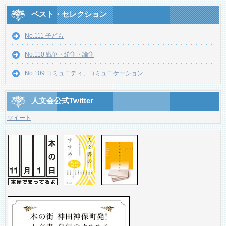
ベスト・セレクション
No.111 子ども
No.110 戦争・紛争・論争
No.109 コミュニティ、コミュニケーション
人文会公式Twitter
ツイート