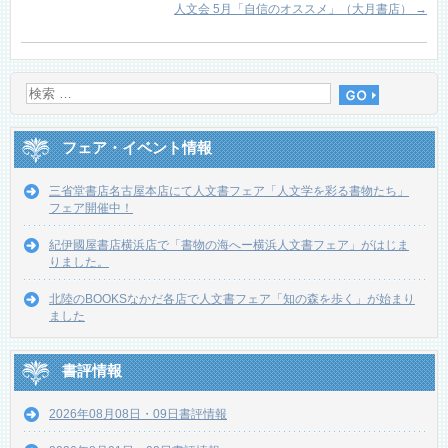
人文会 5月「自信のオススメ」（大月書店）
→
フェア・イベント情報
三省堂書店名古屋本店にて人文書フェア「人文学を彩る書物たち」
フェア開催中！
紀伊國屋書店横浜店で「書物の海へー横浜人文書フェア」がはじま
りました。
北陸のBOOKSなかだ各店で人文書フェア「知の森を歩く」が始まり
ました
書評情報
2026年08月08日・09日書評情報