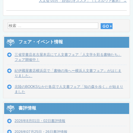
人文会 05月「自信のオススメ」（ミネルヴァ書房）
→
フェア・イベント情報
三省堂書店名古屋本店にて人文書フェア「人文学を彩る書物たち」
フェア開催中！
紀伊國屋書店横浜店で「書物の海へー横浜人文書フェア」がはじま
りました。
北陸のBOOKSなかだ各店で人文書フェア「知の森を歩く」が始まり
ました
書評情報
2026年8月01日・02日書評情報
2026年07月25日・26日書評情報