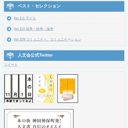
ベスト・セレクション
No.111 子ども
No.110 戦争・紛争・論争
No.109 コミュニティ、コミュニケーション
人文会公式Twitter
ツイート