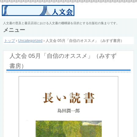
人文書の普及と書店店頭における人文書の棚構築を目的とする出版社の集まりです。
メニュー
コ
トップ
›
Uncategorized
›
人文会 05月「自信のオススメ」（みすず書房）
ン
テ
ン
人文会 05月「自信のオススメ」（みすず
ツ
へ
書房）
ス
キ
ッ
プ