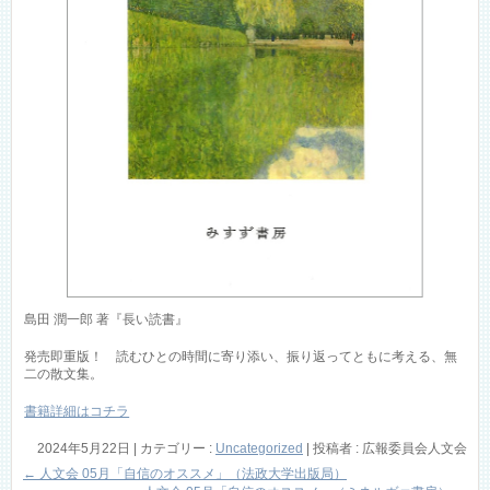
島田 潤一郎 著『長い読書』
発売即重版！ 読むひとの時間に寄り添い、振り返ってともに考える、無
二の散文集。
書籍詳細はコチラ
2024年5月22日
|
カテゴリー :
Uncategorized
|
投稿者 : 広報委員会人文会
←
人文会 05月「自信のオススメ」（法政大学出版局）