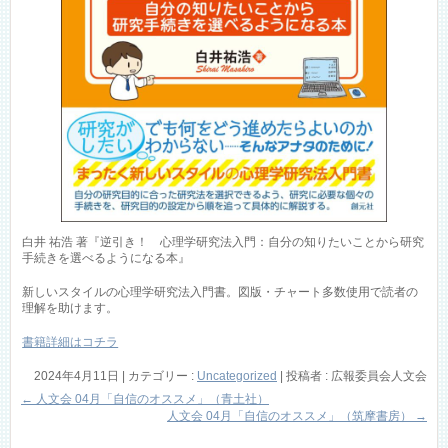
白井 祐浩 著『逆引き！ 心理学研究法入門：自分の知りたいことから研究
手続きを選べるようになる本』
新しいスタイルの心理学研究法入門書。図版・チャート多数使用で読者の
理解を助けます。
書籍詳細はコチラ
2024年4月11日
|
カテゴリー :
Uncategorized
|
投稿者 : 広報委員会人文会
←
人文会 04月「自信のオススメ」（青土社）
人文会 04月「自信のオススメ」（筑摩書房）
→