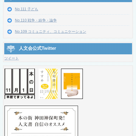
No.111 子ども
No.110 戦争・紛争・論争
No.109 コミュニティ、コミュニケーション
人文会公式Twitter
ツイート