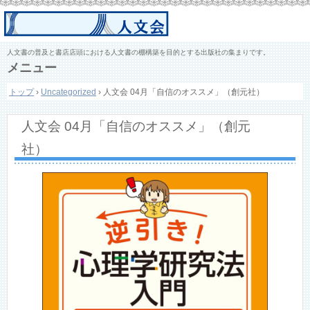
人文書の普及と書店店頭における人文書の棚構築を目的とする出版社の集まりです。
メニュー
コ
トップ
›
Uncategorized
›
人文会 04月「自信のオススメ」（創元社）
ン
テ
ン
人文会 04月「自信のオススメ」（創元
ツ
へ
社）
ス
キ
ッ
プ