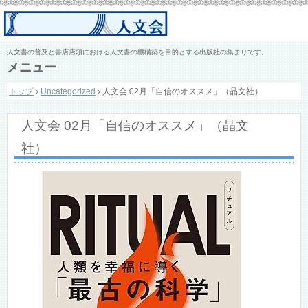
人文書の普及と書店店頭における人文書の棚構築を目的とする出版社の集まりです。
メニュー
コ
トップ
›
Uncategorized
›
人文会 02月「自信のオススメ」（晶文社）
ン
テ
ン
人文会 02月「自信のオススメ」（晶文
ツ
へ
社）
ス
キ
ッ
プ