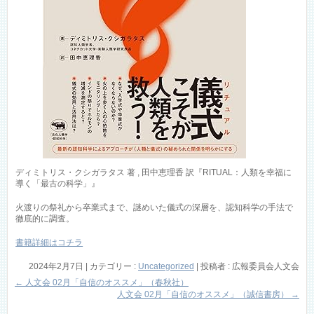
ディミトリス・クシガラタス 著 , 田中恵理香 訳『RITUAL：人類を幸福に
導く「最古の科学」』
火渡りの祭礼から卒業式まで、謎めいた儀式の深層を、認知科学の手法で
徹底的に調査。
書籍詳細はコチラ
2024年2月7日
|
カテゴリー :
Uncategorized
|
投稿者 : 広報委員会人文会
←
人文会 02月「自信のオススメ」（春秋社）
人文会 02月「自信のオススメ」（誠信書房）
→