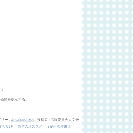
く』
き価値を提示する。
リー :
Uncategorized
|
投稿者 : 広報委員会人文会
文会 03月「自信のオススメ」（紀伊國屋書店）
→