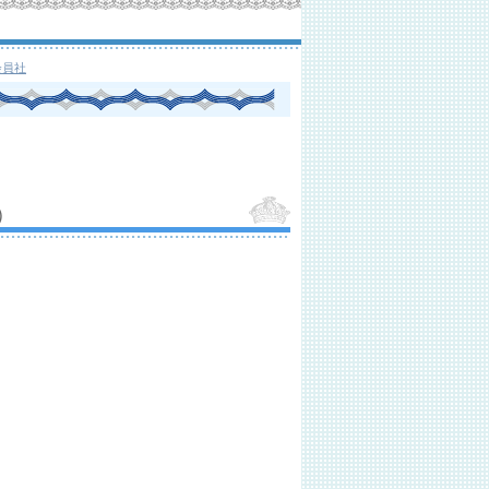
会員社
）