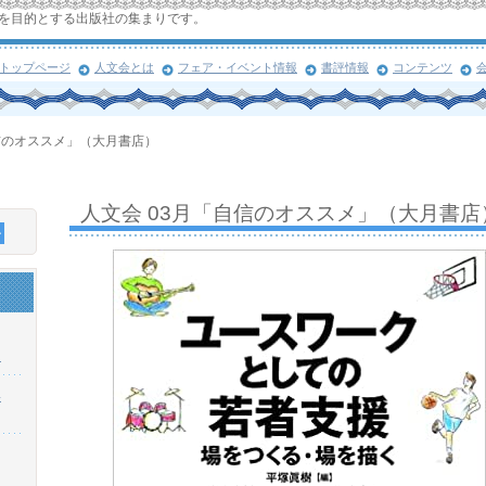
を目的とする出版社の集まりです。
トップページ
人文会とは
フェア・イベント情報
書評情報
コンテンツ
自信のオススメ」（大月書店）
人文会 03月「自信のオススメ」（大月書店
！
浜