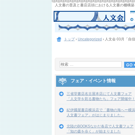
人文書の普及と書店店頭における人文書の棚構築
トップ
›
Uncategorized
›
人文会 03月「
フェア・イベント情報
三省堂書店名古屋本店にて人文書フェア
「人文学を彩る書物たち」フェア開催中
紀伊國屋書店横浜店で「書物の海へー横
人文書フェア」がはじまりました。
北陸のBOOKSなかだ各店で人文書フェア
「知の森を歩く」が始まりました