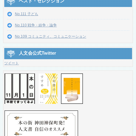
ベスト・セレクション
No.111 子ども
No.110 戦争・紛争・論争
No.109 コミュニティ、コミュニケーション
人文会公式Twitter
ツイート