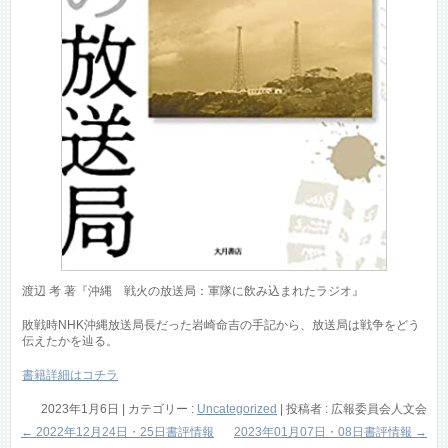
渡辺 考 著『沖縄 戦火の放送局：軍隊に飲み込まれたラジオ』
敗戦時NHK沖縄放送局長だった岩崎命吉の手記から、放送局は戦争をどう
伝えたかを辿る。
書籍詳細はコチラ
2023年1月6日
|
カテゴリー :
Uncategorized
|
投稿者 : 広報委員会人文会
←
2022年12月24日・25日書評情報
2023年01月07日・08日書評情報
→