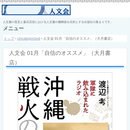
人文書の普及と書店店頭における人文書の棚構築を目的とする出版社の集まりです。
メニュー
コ
トップ
›
Uncategorized
›
人文会 01月「自信のオススメ」（大月書店）
ン
テ
ン
人文会 01月「自信のオススメ」（大月書
ツ
へ
店）
ス
キ
ッ
プ