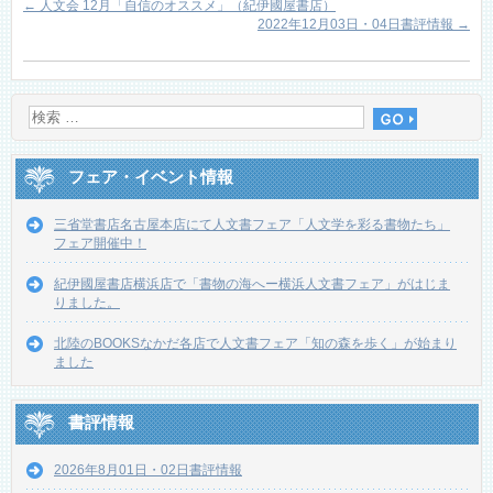
←
人文会 12月「自信のオススメ」（紀伊國屋書店）
2022年12月03日・04日書評情報
→
フェア・イベント情報
三省堂書店名古屋本店にて人文書フェア「人文学を彩る書物たち」
フェア開催中！
紀伊國屋書店横浜店で「書物の海へー横浜人文書フェア」がはじま
りました。
北陸のBOOKSなかだ各店で人文書フェア「知の森を歩く」が始まり
ました
書評情報
2026年8月01日・02日書評情報