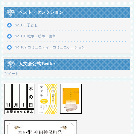
ベスト・セレクション
No.111 子ども
No.110 戦争・紛争・論争
No.109 コミュニティ、コミュニケーション
人文会公式Twitter
ツイート