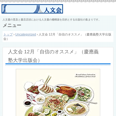
人文書の普及と書店店頭における人文書の棚構築を目的とする出版社の集まりです。
メニュー
コ
トップ
›
Uncategorized
›
人文会 12月「自信のオススメ」（慶應義塾大学出版
ン
会）
テ
ン
ツ
人文会 12月「自信のオススメ」（慶應義
へ
ス
塾大学出版会）
キ
ッ
プ