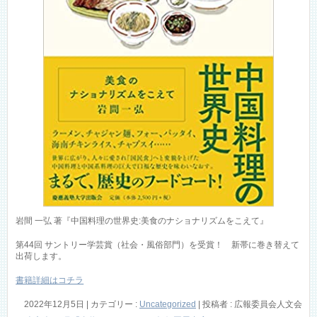
岩間 一弘 著『中国料理の世界史:美食のナショナリズムをこえて』
第44回 サントリー学芸賞（社会・風俗部門）を受賞！ 新帯に巻き替えて
出荷します。
書籍詳細はコチラ
2022年12月5日
|
カテゴリー :
Uncategorized
|
投稿者 : 広報委員会人文会