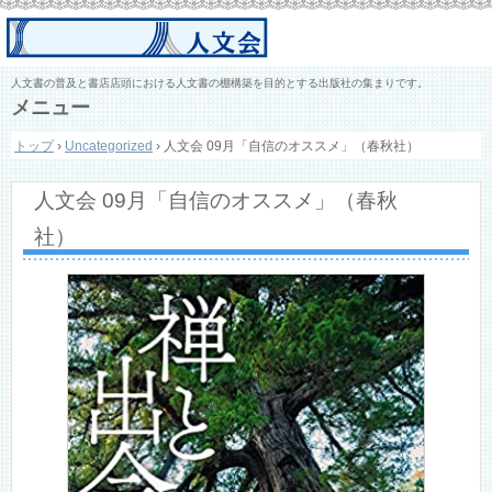
人文書の普及と書店店頭における人文書の棚構築を目的とする出版社の集まりです。
メニュー
コ
トップ
›
Uncategorized
›
人文会 09月「自信のオススメ」（春秋社）
ン
テ
ン
人文会 09月「自信のオススメ」（春秋
ツ
へ
社）
ス
キ
ッ
プ