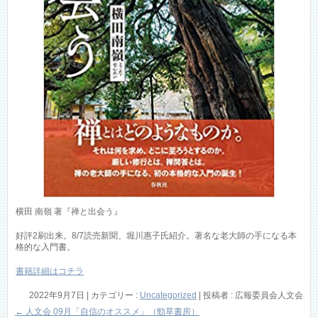
横田 南嶺 著『禅と出会う』
好評2刷出来。8/7読売新聞、堀川惠子氏紹介。著名な老大師の手になる本
格的な入門書。
書籍詳細はコチラ
2022年9月7日
|
カテゴリー :
Uncategorized
|
投稿者 : 広報委員会人文会
←
人文会 09月「自信のオススメ」（勁草書房）