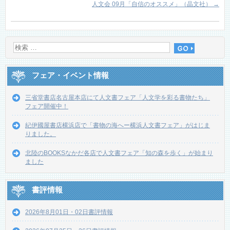
人文会 09月「自信のオススメ」（晶文社）
→
フェア・イベント情報
三省堂書店名古屋本店にて人文書フェア「人文学を彩る書物たち」
フェア開催中！
紀伊國屋書店横浜店で「書物の海へー横浜人文書フェア」がはじま
りました。
北陸のBOOKSなかだ各店で人文書フェア「知の森を歩く」が始まり
ました
書評情報
2026年8月01日・02日書評情報