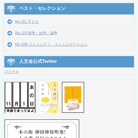
ベスト・セレクション
No.111 子ども
No.110 戦争・紛争・論争
No.109 コミュニティ、コミュニケーション
人文会公式Twitter
ツイート