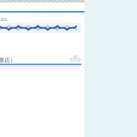
会員社
書店）