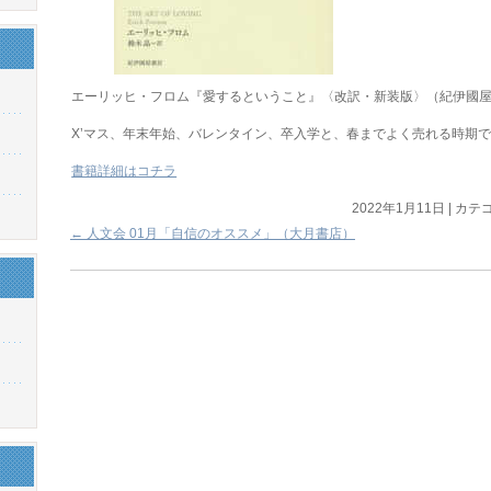
エーリッヒ・フロム『愛するということ』〈改訳・新装版〉（紀伊國
X’マス、年末年始、バレンタイン、卒入学と、春までよく売れる時期
書籍詳細はコチラ
2022年1月11日
|
カテゴ
←
人文会 01月「自信のオススメ」（大月書店）