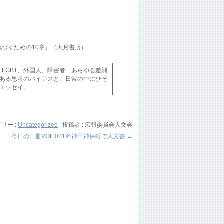
気づくための10章』（大月書店）
、LGBT、外国人、障害者…あらゆる差別
ある思考のバイアスと、日常の中にひそ
エッセイ。
リー :
Uncategorized
|
投稿者 : 広報委員会人文会
今日の一冊VOL.021＠神田神保町で人文書
→