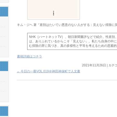
キム・ジヘ 著『差別はたいてい悪意のない人がする：見えない排除に
NHK［ハートネットTV］、朝日新聞書評などで紹介。性差別
は、ありふれているからこそ「見えない」。私たち自身の中に
む排除の芽に気づき、真の多様性と平等を考えるための思索的
書籍詳細はコチラ
2021年11月26日
|
カテゴ
←
今日の一冊VOL.019＠神田神保町で人文書