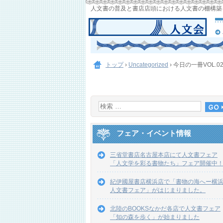
人文書の普及と書店店頭における人文書の棚構築
トップ
›
Uncategorized
›
今日の一冊VOL.
フェア・イベント情報
三省堂書店名古屋本店にて人文書フェア
「人文学を彩る書物たち」フェア開催中
紀伊國屋書店横浜店で「書物の海へー横
人文書フェア」がはじまりました。
北陸のBOOKSなかだ各店で人文書フェア
「知の森を歩く」が始まりました