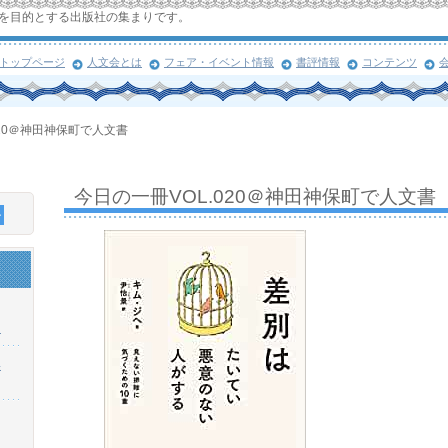
を目的とする出版社の集まりです。
トップページ
人文会とは
フェア・イベント情報
書評情報
コンテンツ
020＠神田神保町で人文書
今日の一冊VOL.020＠神田神保町で人文書
！
浜