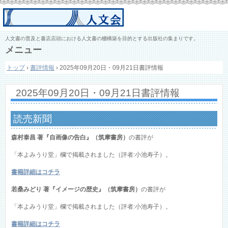
人文書の普及と書店店頭における人文書の棚構築を目的とする出版社の集まりです。
メニュー
コ
トップ
›
書評情報
›
2025年09月20日・09月21日書評情報
ン
テ
ン
2025年09月20日・09月21日書評情報
ツ
へ
ス
読売新聞
キ
ッ
森村泰昌 著『自画像の告白』（筑摩書房）
の書評が
プ
「本よみうり堂」欄で掲載されました（評者:小池寿子）。
書籍詳細はコチラ
若桑みどり 著『イメージの歴史』（筑摩書房）
の書評が
「本よみうり堂」欄で掲載されました（評者:小池寿子）。
書籍詳細はコチラ