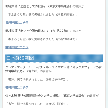
郭馳洋 著『思想としての批評』（東京大学出版会）
の書評が
「本よみうり堂」欄で掲載されました（評者:苅部直）。
書籍詳細はコチラ
新村拓 著『老いと介護の日本史』（吉川弘文館）
の書評が
「本よみうり堂」欄で掲載されました（評者:岡本隆司）。
書籍詳細はコチラ
日本経済新聞
クレア・マックール、レイチェル・ワイズマン 著『オックスフォードの女
性哲学者たち』（青土社）
の書評が
「書評」欄で掲載されました（評者:永井玲衣）。
書籍詳細はコチラ
佐々木毅 著『知識基盤社会と大学の挑戦』（東京大学出版会）
の書評が
「書評」欄で掲載されました（評者:石川正俊）。