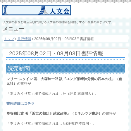
人文書の普及と書店店頭における人文書の棚構築を目的とする出版社の集まりです。
メニュー
コ
トップ
›
書評情報
›
2025年08月02日・08月03日書評情報
ン
テ
ン
2025年08月02日・08月03日書評情報
ツ
へ
ス
読売新聞
キ
ッ
マリー･スタイン 著、大塚紳一郎 訳『ユング派精神分析の四本の柱』（創
プ
元社）
の書評が
「本よみうり堂」欄で掲載されました（評者:東畑開人）。
書籍詳細はコチラ
笠谷和比古 著『近世の朝廷と武家政権』（ミネルヴァ書房）
の書評が
「本よみうり堂」欄で掲載されました(評者:岡本隆司）。