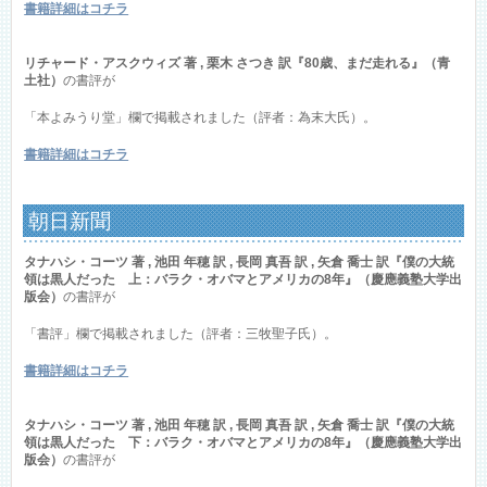
書籍詳細はコチラ
リチャード・アスクウィズ 著 , 栗木 さつき 訳『80歳、まだ走れる』（青
土社）
の書評が
「本よみうり堂」欄で掲載されました（評者：為末大氏）。
書籍詳細はコチラ
朝日新聞
タナハシ・コーツ 著 , 池田 年穂 訳 , 長岡 真吾 訳 , 矢倉 喬士 訳『僕の大統
領は黒人だった 上：バラク・オバマとアメリカの8年』（慶應義塾大学出
版会）
の書評が
「書評」欄で掲載されました（評者：三牧聖子氏）。
書籍詳細はコチラ
タナハシ・コーツ 著 , 池田 年穂 訳 , 長岡 真吾 訳 , 矢倉 喬士 訳『僕の大統
領は黒人だった 下：バラク・オバマとアメリカの8年』（慶應義塾大学出
版会）
の書評が