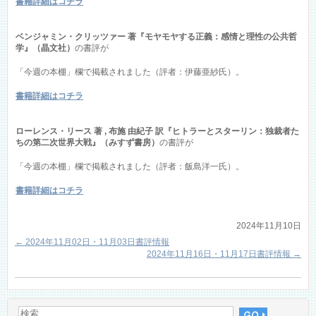
書籍詳細はコチラ
ベンジャミン・クリッツァー 著『モヤモヤする正義：感情と理性の公共哲
学』（晶文社）
の書評が
「今週の本棚」欄で掲載されました（評者：伊藤亜紗氏）。
書籍詳細はコチラ
ローレンス・リース 著 , 布施 由紀子 訳『ヒトラーとスターリン：独裁者た
ちの第二次世界大戦』（みすず書房）
の書評が
「今週の本棚」欄で掲載されました（評者：飯島洋一氏）。
書籍詳細はコチラ
2024年11月10日
←
2024年11月02日・11月03日書評情報
2024年11月16日・11月17日書評情報
→