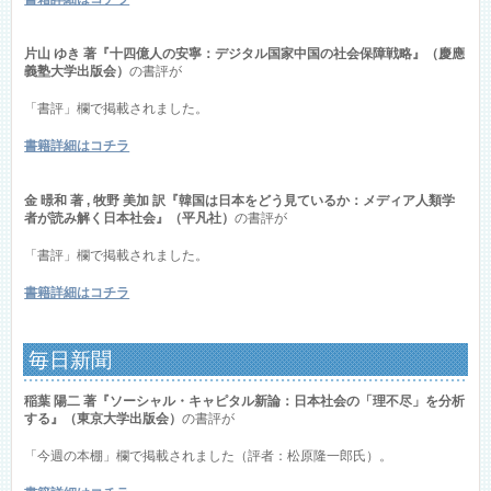
片山 ゆき 著『十四億人の安寧：デジタル国家中国の社会保障戦略』（慶應
義塾大学出版会）
の書評が
「書評」欄で掲載されました。
書籍詳細はコチラ
金 暻和 著 , 牧野 美加 訳『韓国は日本をどう見ているか：メディア人類学
者が読み解く日本社会』（平凡社）
の書評が
「書評」欄で掲載されました。
書籍詳細はコチラ
毎日新聞
稲葉 陽二 著『ソーシャル・キャピタル新論：日本社会の「理不尽」を分析
する』（東京大学出版会）
の書評が
「今週の本棚」欄で掲載されました（評者：松原隆一郎氏）。