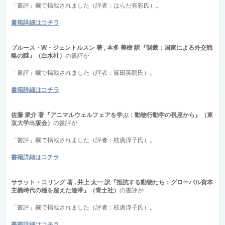
「書評」欄で掲載されました（評者：はらだ有彩氏）。
書籍詳細はコチラ
ブルース・W・ジェントルスン 著 , 本多 美樹 訳『制裁：国家による外交戦
略の謎』（白水社）
の書評が
「書評」欄で掲載されました（評者：篠田英朗氏）。
書籍詳細はコチラ
佐藤 衆介 著『アニマルウェルフェアを学ぶ：動物行動学の視座から』（東
京大学出版会）
の書評が
「書評」欄で掲載されました（評者：枝廣淳子氏）。
書籍詳細はコチラ
サラット・コリング 著 , 井上 太一 訳『抵抗する動物たち：グローバル資本
主義時代の種を超えた連帯』（青土社）
の書評が
「書評」欄で掲載されました（評者：枝廣淳子氏）。
書籍詳細はコチラ