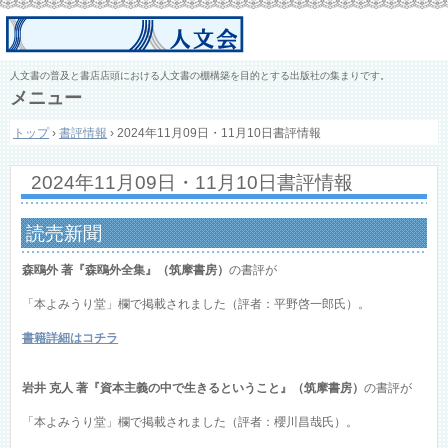
人文書の普及と書店店頭における人文書の棚構築を目的とする出版社の集まりです。
メニュー
コ
トップ
›
書評情報
›
2024年11月09日・11月10日書評情報
ン
テ
ン
2024年11月09日・11月10日書評情報
ツ
へ
ス
読売新聞
キ
ッ
森鴎外 著『森鴎外全集』（筑摩書房）
の書評が
プ
「本よみうり堂」欄で掲載されました（評者：平野啓一郎氏）。
書籍詳細はコチラ
岩井 克人 著『資本主義の中で生きるということ』（筑摩書房）
の書評が
「本よみうり堂」欄で掲載されました（評者：櫻川昌哉氏）。