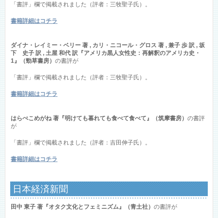
「書評」欄で掲載されました（評者：三牧聖子氏）。
書籍詳細はコチラ
ダイナ・レイミー・ベリー 著 , カリ・ニコール・グロス 著 , 兼子 歩 訳 , 坂
下 史子 訳 , 土屋 和代 訳『アメリカ黒人女性史：再解釈のアメリカ史・
1』（勁草書房）
の書評が
「書評」欄で掲載されました（評者：三牧聖子氏）。
書籍詳細はコチラ
はらぺこめがね 著『明けても暮れても食べて食べて』（筑摩書房）
の書評
が
「書評」欄で掲載されました（評者：吉田伸子氏）。
書籍詳細はコチラ
日本経済新聞
田中 東子 著『オタク文化とフェミニズム』（青土社）
の書評が