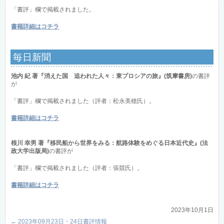
「書評」欄で掲載されました。
書籍詳細はコチラ
毎日新聞
池内 紀 著『消えた国 追われた人々：東プロシアの旅』(筑摩書房)
の書評
が
「書評」欄で掲載されました（評者：松永美穂氏）。
書籍詳細はコチラ
根川 幸男 著『移民船から世界をみる：航路体験をめぐる日本近代史』(法
政大学出版局)
の書評が
「書評」欄で掲載されました（評者：張競氏）。
書籍詳細はコチラ
2023年10月1日
←
2023年09月23日・24日書評情報