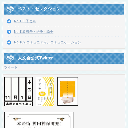
ベスト・セレクション
No.111 子ども
No.110 戦争・紛争・論争
No.109 コミュニティ、コミュニケーション
人文会公式Twitter
ツイート