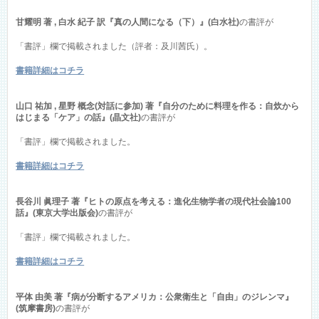
甘耀明 著 , 白水 紀子 訳『真の人間になる（下）』(白水社)
の書評が
「書評」欄で掲載されました（評者：及川茜氏）。
書籍詳細はコチラ
山口 祐加 , 星野 概念(対話に参加) 著『自分のために料理を作る：自炊から
はじまる「ケア」の話』(晶文社)
の書評が
「書評」欄で掲載されました。
書籍詳細はコチラ
長谷川 眞理子 著『ヒトの原点を考える：進化生物学者の現代社会論100
話』(東京大学出版会)
の書評が
「書評」欄で掲載されました。
書籍詳細はコチラ
平体 由美 著『病が分断するアメリカ：公衆衛生と「自由」のジレンマ』
(筑摩書房)
の書評が