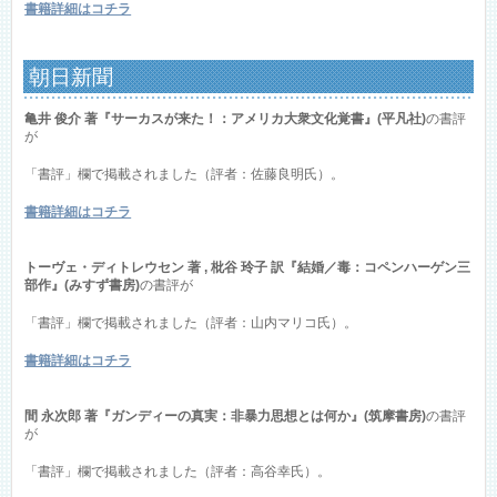
書籍詳細はコチラ
朝日新聞
亀井 俊介 著『サーカスが来た！：アメリカ大衆文化覚書』(平凡社)
の書評
が
「書評」欄で掲載されました（評者：佐藤良明氏）。
書籍詳細はコチラ
トーヴェ・ディトレウセン 著 , 枇谷 玲子 訳『結婚／毒：コペンハーゲン三
部作』(みすず書房)
の書評が
「書評」欄で掲載されました（評者：山内マリコ氏）。
書籍詳細はコチラ
間 永次郎 著『ガンディーの真実：非暴力思想とは何か』(筑摩書房)
の書評
が
「書評」欄で掲載されました（評者：高谷幸氏）。