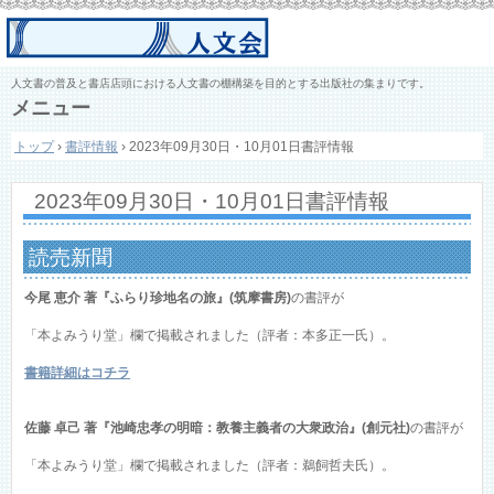
人文書の普及と書店店頭における人文書の棚構築を目的とする出版社の集まりです。
メニュー
コ
トップ
›
書評情報
›
2023年09月30日・10月01日書評情報
ン
テ
ン
2023年09月30日・10月01日書評情報
ツ
へ
ス
読売新聞
キ
ッ
今尾 恵介 著『ふらり珍地名の旅』(筑摩書房)
の書評が
プ
「本よみうり堂」欄で掲載されました（評者：本多正一氏）。
書籍詳細はコチラ
佐藤 卓己 著『池崎忠孝の明暗：教養主義者の大衆政治』(創元社)
の書評が
「本よみうり堂」欄で掲載されました（評者：鵜飼哲夫氏）。