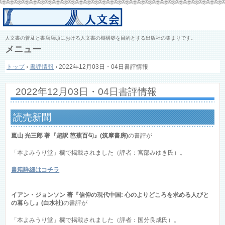
人文書の普及と書店店頭における人文書の棚構築を目的とする出版社の集まりです。
メニュー
コ
トップ
›
書評情報
›
2022年12月03日・04日書評情報
ン
テ
ン
2022年12月03日・04日書評情報
ツ
へ
ス
読売新聞
キ
ッ
嵐山 光三郎 著『超訳 芭蕉百句』(筑摩書房)
の書評が
プ
「本よみうり堂」欄で掲載されました（評者：宮部みゆき氏）。
書籍詳細はコチラ
イアン・ジョンソン 著『信仰の現代中国: 心のよりどころを求める人びと
の暮らし』(白水社)
の書評が
「本よみうり堂」欄で掲載されました（評者：国分良成氏）。