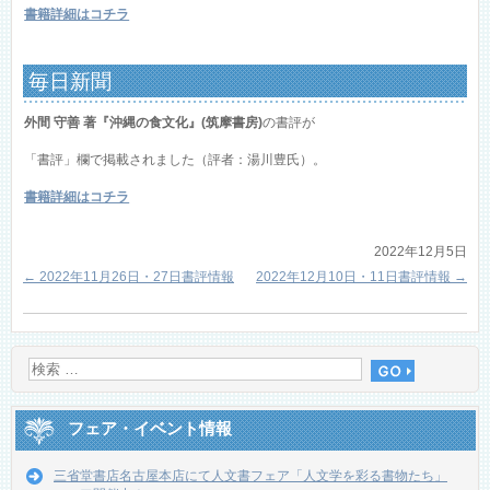
書籍詳細はコチラ
毎日新聞
外間 守善 著『沖縄の食文化』(筑摩書房)
の書評が
「書評」欄で掲載されました（評者：湯川豊氏）。
書籍詳細はコチラ
2022年12月5日
←
2022年11月26日・27日書評情報
2022年12月10日・11日書評情報
→
フェア・イベント情報
三省堂書店名古屋本店にて人文書フェア「人文学を彩る書物たち」