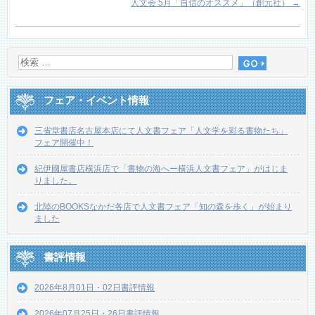
人文会 5月「自信のオススメ」（創元社）
→
フェア・イベント情報
三省堂書店名古屋本店にて人文書フェア「人文学を彩る書物たち」
フェア開催中！
紀伊國屋書店横浜店で「書物の海へー横浜人文書フェア」がはじま
りました。
北陸のBOOKSなかだ各店で人文書フェア「知の森を歩く」が始まり
ました
書評情報
2026年8月01日・02日書評情報
2026年07月25日・26日書評情報