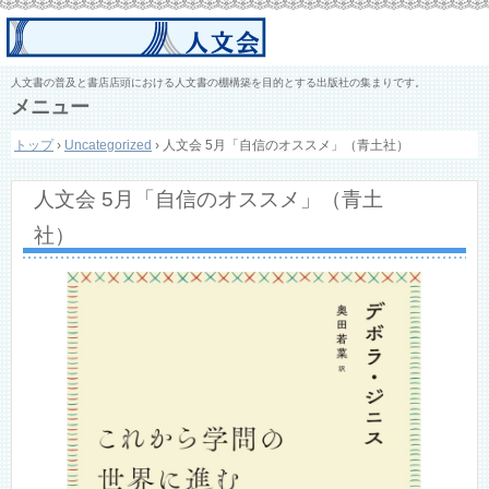
人文書の普及と書店店頭における人文書の棚構築を目的とする出版社の集まりです。
メニュー
コ
トップ
›
Uncategorized
›
人文会 5月「自信のオススメ」（青土社）
ン
テ
ン
人文会 5月「自信のオススメ」（青土
ツ
へ
社）
ス
キ
ッ
プ