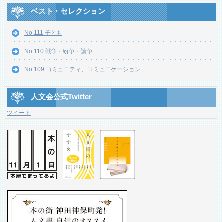
ベスト・セレクション
No.111 子ども
No.110 戦争・紛争・論争
No.109 コミュニティ、コミュニケーション
人文会公式Twitter
ツイート