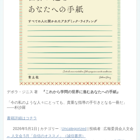
デボラ・ジニス 著
『これから学問の世界に進むあなたへの手紙』
「今の私のような人々にとっても、貴重な指導の手引きとなる一冊だ」
――朴沙羅
書籍詳細はコチラ
2026年5月1日
|
カテゴリー :
Uncategorized
|
投稿者 : 広報委員会人文会
←
人文会 5月「自信のオススメ」（誠信書房）