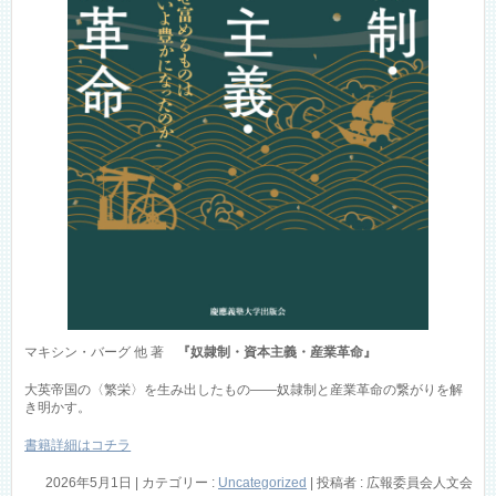
マキシン・バーグ 他 著
『奴隷制・資本主義・産業革命』
大英帝国の〈繁栄〉を生み出したもの――奴隷制と産業革命の繋がりを解
き明かす。
書籍詳細はコチラ
2026年5月1日
|
カテゴリー :
Uncategorized
|
投稿者 : 広報委員会人文会