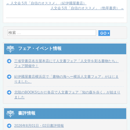
←
人文会 5月「自信のオススメ」（紀伊國屋書店）
人文会 5月「自信のオススメ」（勁草書房）
→
フェア・イベント情報
三省堂書店名古屋本店にて人文書フェア「人文学を彩る書物たち」
フェア開催中！
紀伊國屋書店横浜店で「書物の海へー横浜人文書フェア」がはじま
りました。
北陸のBOOKSなかだ各店で人文書フェア「知の森を歩く」が始まり
ました
書評情報
2026年8月01日・02日書評情報