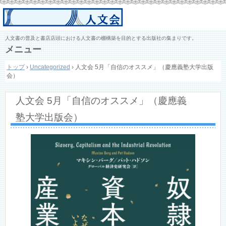
人文書の普及と書店店頭における人文書の棚構築を目的とする出版社の集まりです。
メニュー
コ
トップ
›
Uncategorized
›
人文会 5月「自信のオススメ」（慶應義塾大学出版
ン
会）
テ
ン
ツ
人文会 5月「自信のオススメ」（慶應義
へ
ス
塾大学出版会）
キ
ッ
プ