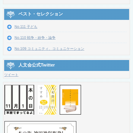
ベスト・セレクション
No.111 子ども
No.110 戦争・紛争・論争
No.109 コミュニティ、コミュニケーション
人文会公式Twitter
ツイート