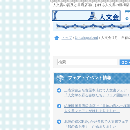
人文書の普及と書店店頭における人文書の棚構築
トップ
›
Uncategorized
›
人文会 1月「自
フェア・イベント情報
三省堂書店名古屋本店にて人文書フェア
「人文学を彩る書物たち」フェア開催中
紀伊國屋書店横浜店で「書物の海へー横
人文書フェア」がはじまりました。
北陸のBOOKSなかだ各店で人文書フェア
「知の森を歩く」が始まりました