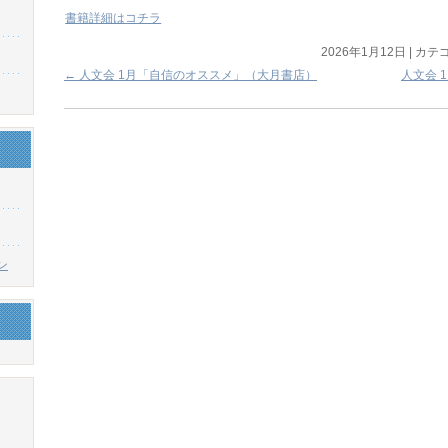
書籍詳細はコチラ
2026年1月12日
|
カテゴ
←
人文会 1月「自信のオススメ」（大月書店）
人文会 
ン