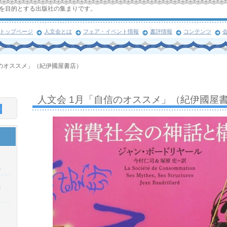
を目的とする出版社の集まりです。
トップページ
人文会とは
フェア・イベント情報
書評情報
コンテンツ
信のオススメ」（紀伊國屋書店）
人文会 1月「自信のオススメ」（紀伊國屋
！
浜