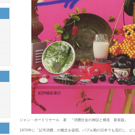
ジャン・ボードリヤール 著 『消費社会の神話と構造 新装版』
1970年に「記号消費」の概念を提唱。バブル期の日本でも流行し、ビ