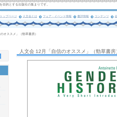
を目的とする出版社の集まりです。
トップページ
人文会とは
フェア・イベント情報
書評情報
コンテンツ
自信のオススメ」（勁草書房）
人文会 12月「自信のオススメ」（勁草書房
！
浜