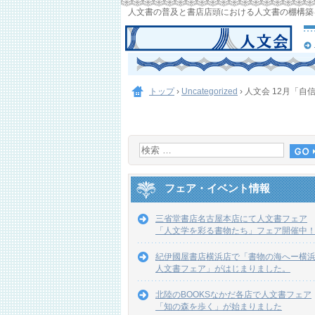
人文書の普及と書店店頭における人文書の棚構築
トップ
›
Uncategorized
›
人文会 12月「
フェア・イベント情報
三省堂書店名古屋本店にて人文書フェア
「人文学を彩る書物たち」フェア開催中
紀伊國屋書店横浜店で「書物の海へー横
人文書フェア」がはじまりました。
北陸のBOOKSなかだ各店で人文書フェア
「知の森を歩く」が始まりました