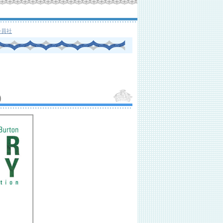
会員社
）