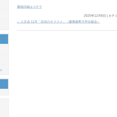
書籍詳細はコチラ
2025年12月8日
|
カテゴ
←
人文会 12月「自信のオススメ」（慶應義塾大学出版会）
ン