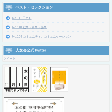
ベスト・セレクション
No.111 子ども
No.110 戦争・紛争・論争
No.109 コミュニティ、コミュニケーション
人文会公式Twitter
ツイート