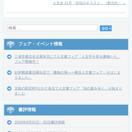
人文会 11月「自信のオススメ」（創元社）
→
フェア・イベント情報
三省堂書店名古屋本店にて人文書フェア「人文学を彩る書物たち」
フェア開催中！
紀伊國屋書店横浜店で「書物の海へー横浜人文書フェア」がはじま
りました。
北陸のBOOKSなかだ各店で人文書フェア「知の森を歩く」が始まり
ました
書評情報
2026年8月01日・02日書評情報