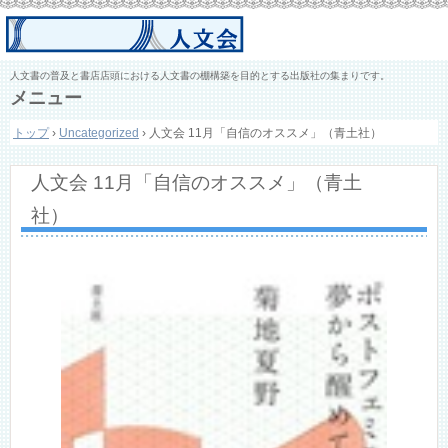
人文書の普及と書店店頭における人文書の棚構築を目的とする出版社の集まりです。
メニュー
コ
トップ
›
Uncategorized
›
人文会 11月「自信のオススメ」（青土社）
ン
テ
ン
人文会 11月「自信のオススメ」（青土
ツ
へ
社）
ス
キ
ッ
プ