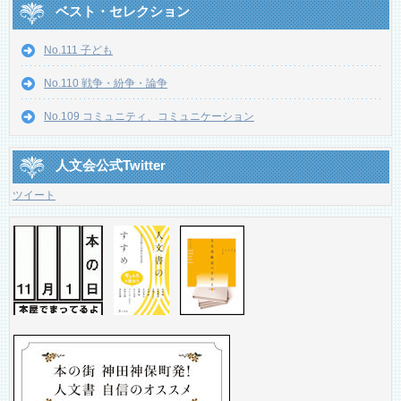
ベスト・セレクション
No.111 子ども
No.110 戦争・紛争・論争
No.109 コミュニティ、コミュニケーション
人文会公式Twitter
ツイート