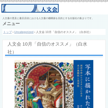
人文書の普及と書店店頭における人文書の棚構築を目的とする出版社の集まりです。
メニュー
コ
トップ
›
Uncategorized
›
人文会 10月「自信のオススメ」（白水社）
ン
テ
ン
人文会 10月「自信のオススメ」（白水
ツ
へ
社）
ス
キ
ッ
プ