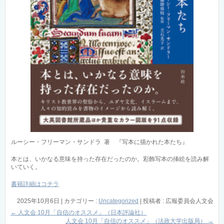
ルーシー・フリーマン・サンドラ 著 『写本に描かれた本たち』
本とは、いかなる意味を持った存在だったのか。彩飾写本の挿絵を読み解
いていく。
書籍詳細はコチラ
2025年10月6日
|
カテゴリー :
Uncategorized
|
投稿者 : 広報委員会人文会
←
人文会 10月「自信のオススメ」（日本評論社）
人文会 10月「自信のオススメ」（法政大学出版局）
→