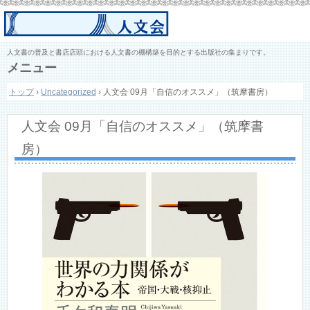
人文書の普及と書店店頭における人文書の棚構築を目的とする出版社の集まりです。
メニュー
コ
トップ
›
Uncategorized
›
人文会 09月「自信のオススメ」（筑摩書房）
ン
テ
ン
人文会 09月「自信のオススメ」（筑摩書
ツ
へ
房）
ス
キ
ッ
プ