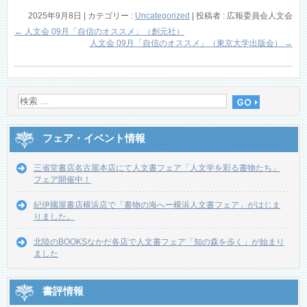
2025年9月8日
|
カテゴリー :
Uncategorized
|
投稿者 : 広報委員会人文会
←
人文会 09月「自信のオススメ」（創元社）
人文会 09月「自信のオススメ」（東京大学出版会）
→
フェア・イベント情報
三省堂書店名古屋本店にて人文書フェア「人文学を彩る書物たち」
フェア開催中！
紀伊國屋書店横浜店で「書物の海へー横浜人文書フェア」がはじま
りました。
北陸のBOOKSなかだ各店で人文書フェア「知の森を歩く」が始まり
ました
書評情報