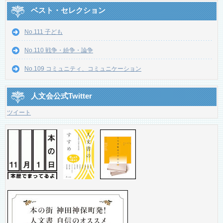
ベスト・セレクション
No.111 子ども
No.110 戦争・紛争・論争
No.109 コミュニティ、コミュニケーション
人文会公式Twitter
ツイート