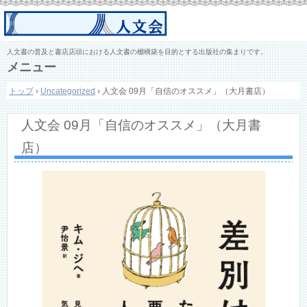
人文書の普及と書店店頭における人文書の棚構築を目的とする出版社の集まりです。
メニュー
コ
トップ
›
Uncategorized
›
人文会 09月「自信のオススメ」（大月書店）
ン
テ
ン
人文会 09月「自信のオススメ」（大月書
ツ
へ
店）
ス
キ
ッ
プ