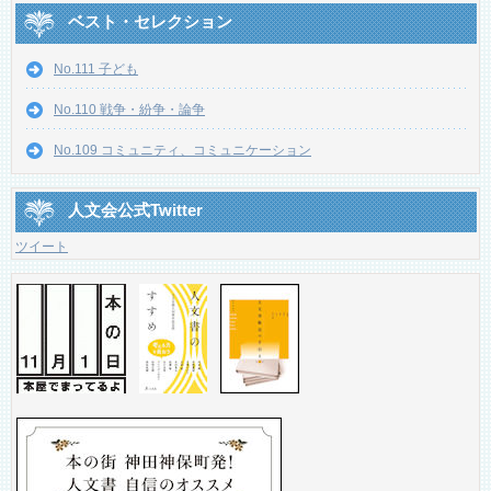
ベスト・セレクション
No.111 子ども
No.110 戦争・紛争・論争
No.109 コミュニティ、コミュニケーション
人文会公式Twitter
ツイート