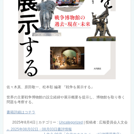
佐々木真、原田敬一、松本彰 編著 『戦争を展示する』
世界の主要戦争博物館の設立経緯や展示概要を提示し、博物館を取り巻く
問題を考察する。
書籍詳細はコチラ
2025年8月4日
|
カテゴリー :
Uncategorized
|
投稿者 : 広報委員会人文会
←
2025年08月02日・08月03日書評情報