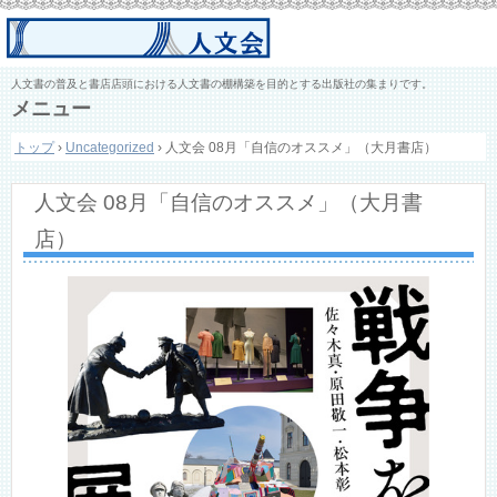
人文書の普及と書店店頭における人文書の棚構築を目的とする出版社の集まりです。
メニュー
コ
トップ
›
Uncategorized
›
人文会 08月「自信のオススメ」（大月書店）
ン
テ
ン
人文会 08月「自信のオススメ」（大月書
ツ
へ
店）
ス
キ
ッ
プ