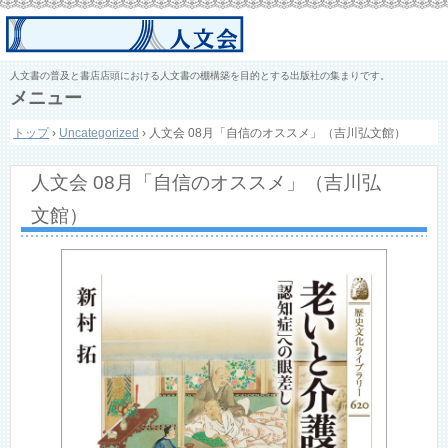
人文書の普及と書店店頭における人文書の棚構築を目的とする出版社の集まりです。
メニュー
コ
トップ
›
Uncategorized
›
人文会 08月「自信のオススメ」（吉川弘文館）
ン
テ
ン
人文会 08月「自信のオススメ」（吉川弘
ツ
へ
文館）
ス
キ
ッ
プ