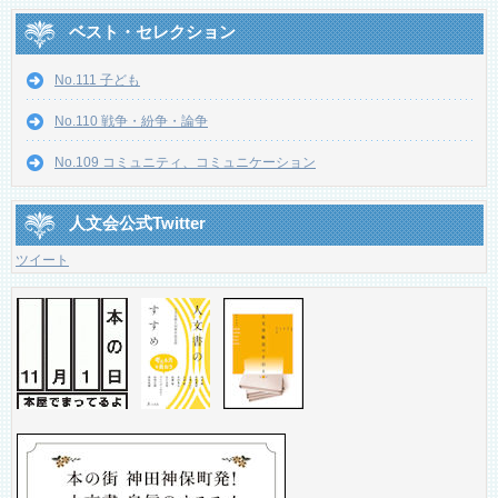
ベスト・セレクション
No.111 子ども
No.110 戦争・紛争・論争
No.109 コミュニティ、コミュニケーション
人文会公式Twitter
ツイート