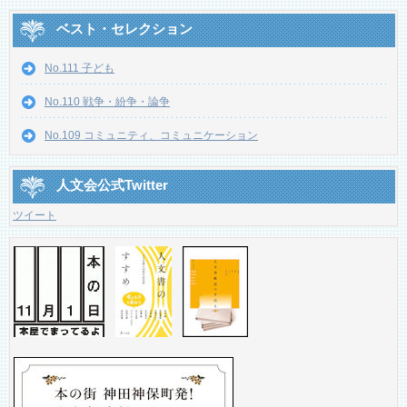
ベスト・セレクション
No.111 子ども
No.110 戦争・紛争・論争
No.109 コミュニティ、コミュニケーション
人文会公式Twitter
ツイート