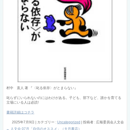
村中 直人 著 『〈叱る依存〉がとまらない』
叱らずにいられないのにはわけがある。子ども、部下など、誰かを育てる
立場にいる人は必読!
書籍詳細はコチラ
2025年7月9日
|
カテゴリー :
Uncategorized
|
投稿者 : 広報委員会人文会
←
人文会 07月「自信のオススメ」（大月書店）