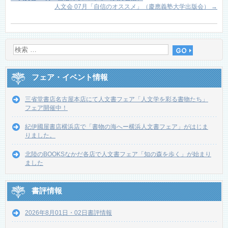
人文会 07月「自信のオススメ」（慶應義塾大学出版会）
→
フェア・イベント情報
三省堂書店名古屋本店にて人文書フェア「人文学を彩る書物たち」
フェア開催中！
紀伊國屋書店横浜店で「書物の海へー横浜人文書フェア」がはじま
りました。
北陸のBOOKSなかだ各店で人文書フェア「知の森を歩く」が始まり
ました
書評情報
2026年8月01日・02日書評情報