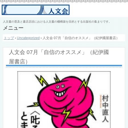
人文書の普及と書店店頭における人文書の棚構築を目的とする出版社の集まりです。
メニュー
コ
トップ
›
Uncategorized
›
人文会 07月「自信のオススメ」（紀伊國屋書店）
ン
テ
ン
人文会 07月「自信のオススメ」（紀伊國
ツ
へ
屋書店）
ス
キ
ッ
プ