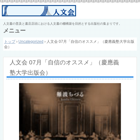
人文書の普及と書店店頭における人文書の棚構築を目的とする出版社の集まりです。
メニュー
コ
トップ
›
Uncategorized
›
人文会 07月「自信のオススメ」（慶應義塾大学出版
ン
会）
テ
ン
ツ
人文会 07月「自信のオススメ」（慶應義
へ
ス
塾大学出版会）
キ
ッ
プ