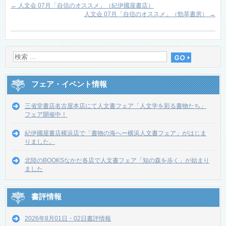
←
人文会 07月「自信のオススメ」（紀伊國屋書店）
人文会 07月「自信のオススメ」（勁草書房）
→
フェア・イベント情報
三省堂書店名古屋本店にて人文書フェア「人文学を彩る書物たち」
フェア開催中！
紀伊國屋書店横浜店で「書物の海へー横浜人文書フェア」がはじま
りました。
北陸のBOOKSなかだ各店で人文書フェア「知の森を歩く」が始まり
ました
書評情報
2026年8月01日・02日書評情報