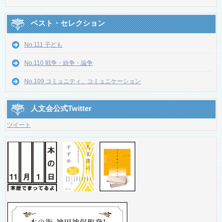
ベスト・セレクション
No.111 子ども
No.110 戦争・紛争・論争
No.109 コミュニティ、コミュニケーション
人文会公式Twitter
ツイート