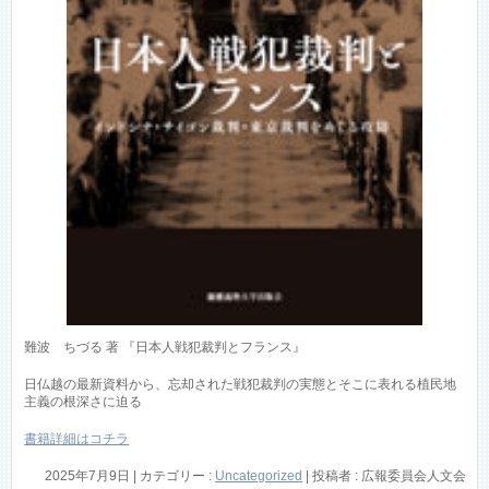
難波 ちづる 著 『日本人戦犯裁判とフランス』
日仏越の最新資料から、忘却された戦犯裁判の実態とそこに表れる植民地
主義の根深さに迫る
書籍詳細はコチラ
2025年7月9日
|
カテゴリー :
Uncategorized
|
投稿者 : 広報委員会人文会