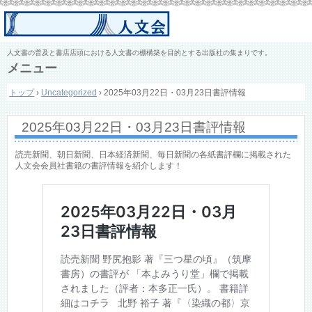
人文書の普及と書店店頭における人文書の棚構築を目的とする出版社の集まりです。
メニュー
コ
トップ
›
Uncategorized
›
2025年03月22日・03月23日書評情報
ン
テ
ン
2025年03月22日・03月23日書評情報
ツ
へ
ス
読売新聞、朝日新聞、日本経済新聞、毎日新聞の各紙書評欄に掲載された
キ
人文会会員社書籍の書評情報を紹介します！
ッ
プ