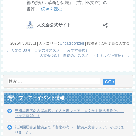
2025年3月23日
|
カテゴリー :
Uncategorized
|
投稿者 : 広報委員会人文会
←
人文会 03月「自信のオススメ」（みすず書房）
人文会 03月「自信のオススメ」（ミネルヴァ書房）
→
フェア・イベント情報
三省堂書店名古屋本店にて人文書フェア「人文学を彩る書物たち」
フェア開催中！
紀伊國屋書店横浜店で「書物の海へー横浜人文書フェア」がはじま
りました。