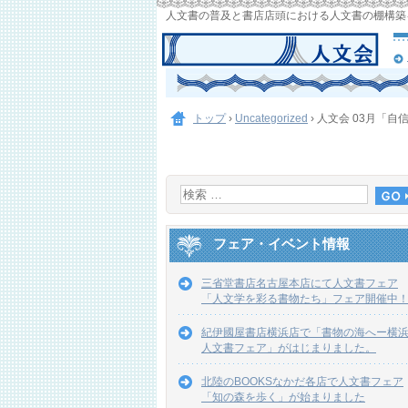
人文書の普及と書店店頭における人文書の棚構築
トップ
›
Uncategorized
›
人文会 03月「自
フェア・イベント情報
三省堂書店名古屋本店にて人文書フェア
「人文学を彩る書物たち」フェア開催中
紀伊國屋書店横浜店で「書物の海へー横
人文書フェア」がはじまりました。
北陸のBOOKSなかだ各店で人文書フェア
「知の森を歩く」が始まりました