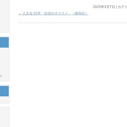
2025年3月7日
|
カテゴ
←
人文会 03月「自信のオススメ」（春秋社）
ン