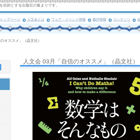
を目的とする出版社の集まりです。
トップページ
人文会とは
フェア・イベント情報
書評情報
コンテンツ
信のオススメ」（晶文社）
人文会 03月「自信のオススメ」（晶文社）
！
浜