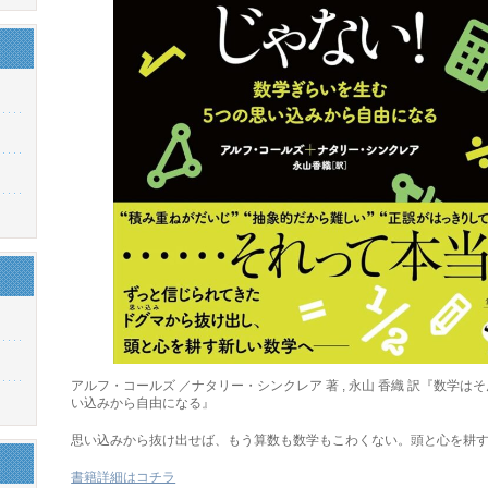
アルフ・コールズ ／ナタリー・シンクレア 著 , 永山 香織 訳『数学
い込みから自由になる』
思い込みから抜け出せば、もう算数も数学もこわくない。頭と心を耕
書籍詳細はコチラ