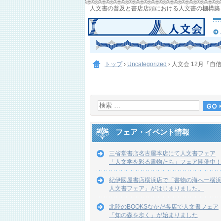
人文書の普及と書店店頭における人文書の棚構築
トップ
›
Uncategorized
›
人文会 12月「自
フェア・イベント情報
三省堂書店名古屋本店にて人文書フェア
「人文学を彩る書物たち」フェア開催中
紀伊國屋書店横浜店で「書物の海へー横
人文書フェア」がはじまりました。
北陸のBOOKSなかだ各店で人文書フェア
「知の森を歩く」が始まりました