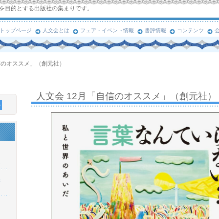
を目的とする出版社の集まりです。
トップページ
人文会とは
フェア・イベント情報
書評情報
コンテンツ
信のオススメ」（創元社）
人文会 12月「自信のオススメ」（創元社）
！
浜