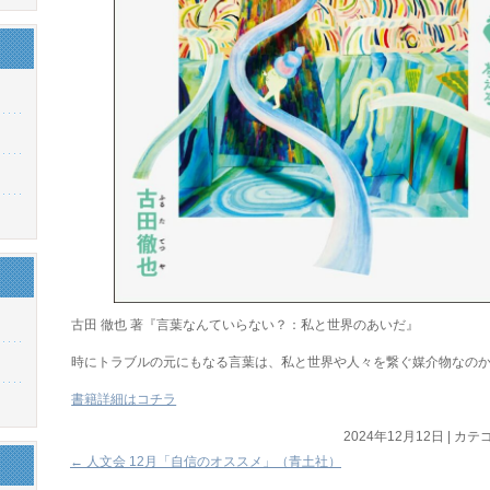
古田 徹也 著『言葉なんていらない？：私と世界のあいだ』
時にトラブルの元にもなる言葉は、私と世界や人々を繋ぐ媒介物なの
書籍詳細はコチラ
2024年12月12日
|
カテゴ
←
人文会 12月「自信のオススメ」（青土社）