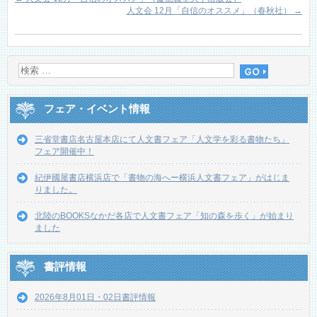
人文会 12月「自信のオススメ」（春秋社）
→
フェア・イベント情報
三省堂書店名古屋本店にて人文書フェア「人文学を彩る書物たち」
フェア開催中！
紀伊國屋書店横浜店で「書物の海へー横浜人文書フェア」がはじま
りました。
北陸のBOOKSなかだ各店で人文書フェア「知の森を歩く」が始まり
ました
書評情報
2026年8月01日・02日書評情報