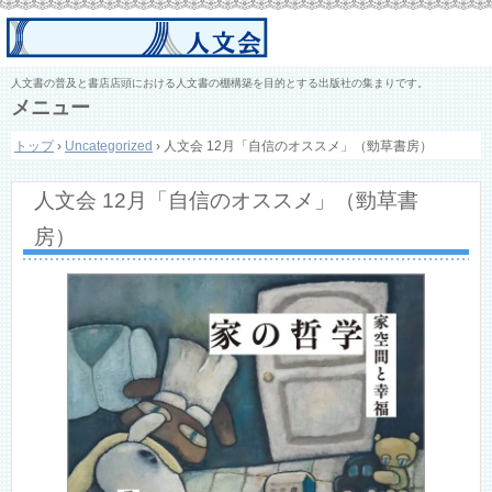
人文書の普及と書店店頭における人文書の棚構築を目的とする出版社の集まりです。
メニュー
コ
トップ
›
Uncategorized
›
人文会 12月「自信のオススメ」（勁草書房）
ン
テ
ン
人文会 12月「自信のオススメ」（勁草書
ツ
へ
房）
ス
キ
ッ
プ