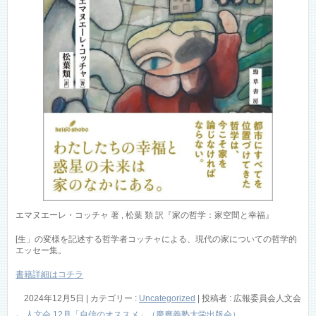
エマヌエーレ・コッチャ 著 , 松葉 類 訳『家の哲学：家空間と幸福』
[生」の変様を記述する哲学者コッチャによる、現代の家についての哲学的
エッセー集。
書籍詳細はコチラ
2024年12月5日
|
カテゴリー :
Uncategorized
|
投稿者 : 広報委員会人文会
←
人文会 12月「自信のオススメ」（慶應義塾大学出版会）