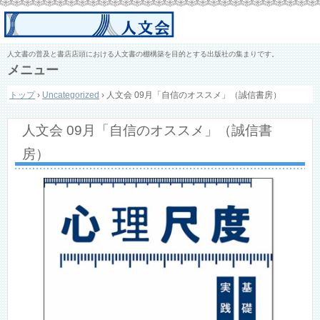
人文書の普及と書店店頭における人文書の棚構築を目的とする出版社の集まりです。
メニュー
コ
トップ
›
Uncategorized
›
人文会 09月「自信のオススメ」（誠信書房）
ン
テ
ン
人文会 09月「自信のオススメ」（誠信書
ツ
へ
房）
ス
キ
ッ
プ