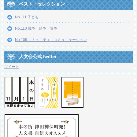
ベスト・セレクション
No.111 子ども
No.110 戦争・紛争・論争
No.109 コミュニティ、コミュニケーション
人文会公式Twitter
ツイート