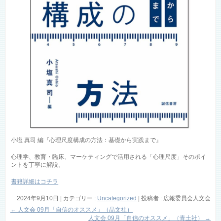
小塩 真司 編『心理尺度構成の方法：基礎から実践まで』
心理学、教育・臨床、マーケティングで活用される「心理尺度」そのポイ
ントを丁寧に解説。
書籍詳細はコチラ
2024年9月10日
|
カテゴリー :
Uncategorized
|
投稿者 : 広報委員会人文会
←
人文会 09月「自信のオススメ」（晶文社）
人文会 09月「自信のオススメ」（青土社）
→