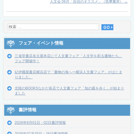
人文会 08月「自信のオススメ」（筑摩書房）
→
フェア・イベント情報
三省堂書店名古屋本店にて人文書フェア「人文学を彩る書物たち」
フェア開催中！
紀伊國屋書店横浜店で「書物の海へー横浜人文書フェア」がはじま
りました。
北陸のBOOKSなかだ各店で人文書フェア「知の森を歩く」が始まり
ました
書評情報
2026年8月01日・02日書評情報
2026年07月25日・26日書評情報