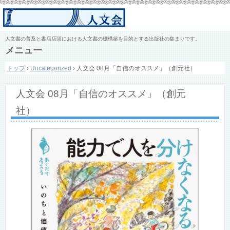
人文書の普及と書店店頭における人文書の棚構築を目的とする出版社の集まりです。
メニュー
コ
トップ
›
Uncategorized
›
人文会 08月「自信のオススメ」（創元社）
ン
テ
ン
人文会 08月「自信のオススメ」（創元
ツ
へ
社）
ス
キ
ッ
プ