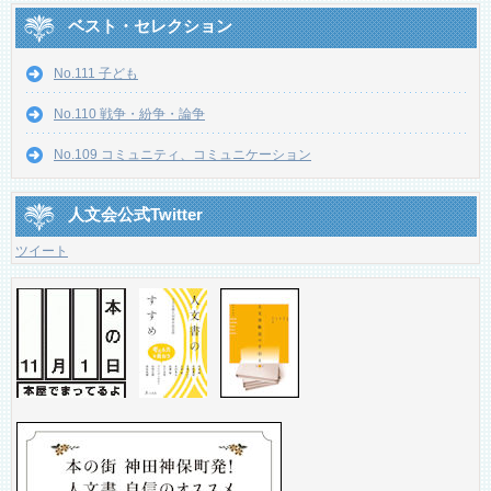
ベスト・セレクション
No.111 子ども
No.110 戦争・紛争・論争
No.109 コミュニティ、コミュニケーション
人文会公式Twitter
ツイート