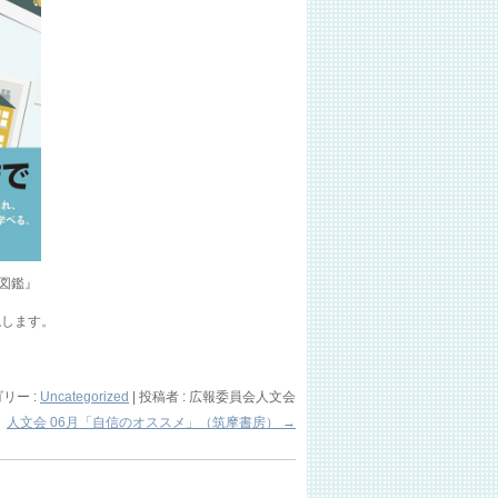
き図鑑』
説します。
リー :
Uncategorized
|
投稿者 : 広報委員会人文会
人文会 06月「自信のオススメ」（筑摩書房）
→