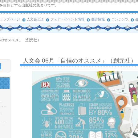
を目的とする出版社の集まりです。
トップページ
人文会とは
フェア・イベント情報
書評情報
コンテンツ
信のオススメ」（創元社）
人文会 06月「自信のオススメ」（創元社）
！
浜