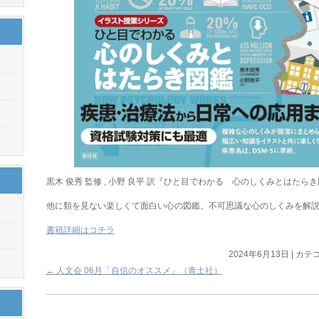
黒木 俊秀 監修 , 小野 良平 訳『ひと目でわかる 心のしくみとはたら
他に類を見ない楽しくて面白い心の図鑑。不可思議な心のしくみを解
書籍詳細はコチラ
2024年6月13日
|
カテゴ
←
人文会 06月「自信のオススメ」（青土社）