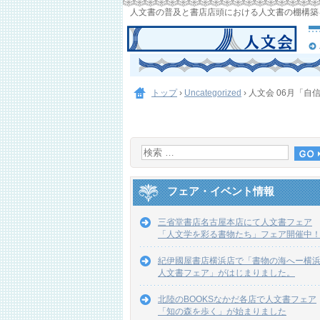
人文書の普及と書店店頭における人文書の棚構築
トップ
›
Uncategorized
›
人文会 06月「自
フェア・イベント情報
三省堂書店名古屋本店にて人文書フェア
「人文学を彩る書物たち」フェア開催中
紀伊國屋書店横浜店で「書物の海へー横
人文書フェア」がはじまりました。
北陸のBOOKSなかだ各店で人文書フェア
「知の森を歩く」が始まりました