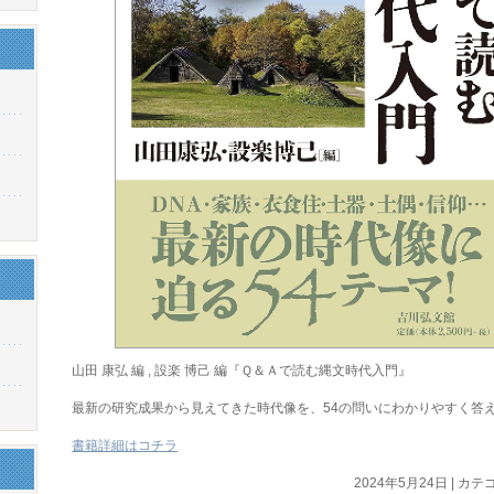
山田 康弘 編 , 設楽 博己 編『Ｑ＆Ａで読む縄文時代入門』
最新の研究成果から見えてきた時代像を、54の問いにわかりやすく答
書籍詳細はコチラ
2024年5月24日
|
カテゴ