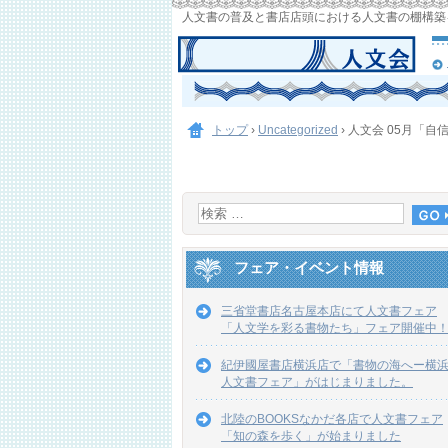
人文書の普及と書店店頭における人文書の棚構築
トップ
›
Uncategorized
›
人文会 05月「
フェア・イベント情報
三省堂書店名古屋本店にて人文書フェア
「人文学を彩る書物たち」フェア開催中
紀伊國屋書店横浜店で「書物の海へー横
人文書フェア」がはじまりました。
北陸のBOOKSなかだ各店で人文書フェア
「知の森を歩く」が始まりました