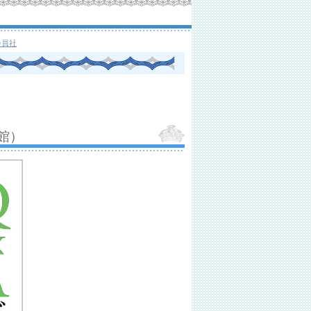
会員社
館）