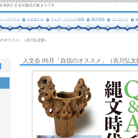
を目的とする出版社の集まりです。
トップページ
人文会とは
フェア・イベント情報
書評情報
コンテンツ
自信のオススメ」（吉川弘文館）
人文会 05月「自信のオススメ」（吉川弘文
！
浜