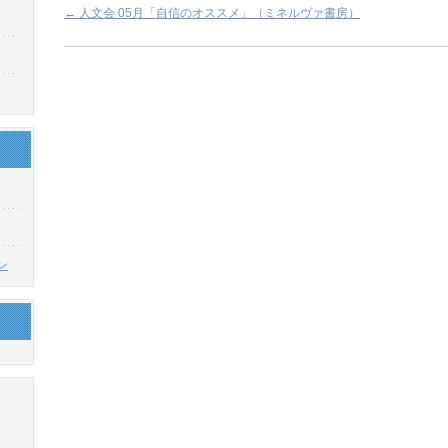
←
人文会 05月「自信のオススメ」（ミネルヴァ書房）
ン