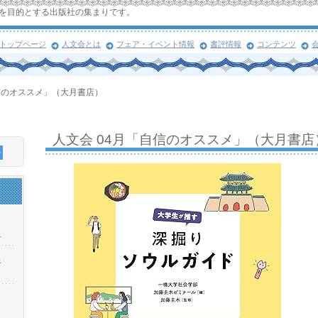
を目的とする出版社の集まりです。
トップページ
人文会とは
フェア・イベント情報
書評情報
コンテンツ
自信のオススメ」（大月書店）
人文会 04月「自信のオススメ」（大月書店
！
浜