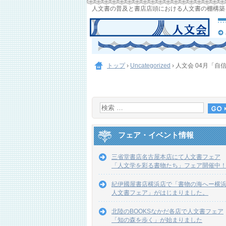
人文書の普及と書店店頭における人文書の棚構築
トップ
›
Uncategorized
›
人文会 04月「
フェア・イベント情報
三省堂書店名古屋本店にて人文書フェア
「人文学を彩る書物たち」フェア開催中
紀伊國屋書店横浜店で「書物の海へー横
人文書フェア」がはじまりました。
北陸のBOOKSなかだ各店で人文書フェア
「知の森を歩く」が始まりました