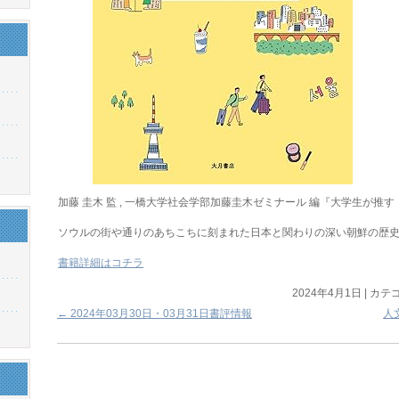
加藤 圭木 監 , 一橋大学社会学部加藤圭木ゼミナール 編『大学生が推
ソウルの街や通りのあちこちに刻まれた日本と関わりの深い朝鮮の歴
書籍詳細はコチラ
2024年4月1日
|
カテゴ
←
2024年03月30日・03月31日書評情報
人