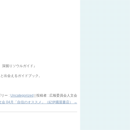
す 深掘りソウルガイド』
史と出会えるガイドブック。
リー :
Uncategorized
|
投稿者 : 広報委員会人文会
文会 04月「自信のオススメ」（紀伊國屋書店）
→