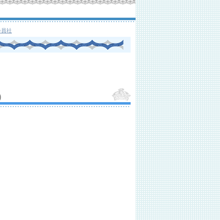
会員社
）