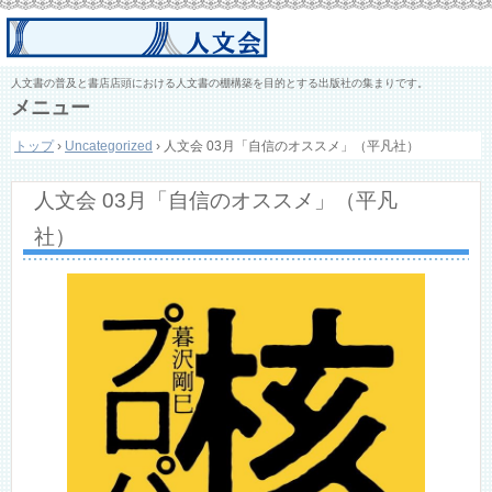
人文書の普及と書店店頭における人文書の棚構築を目的とする出版社の集まりです。
メニュー
コ
トップ
›
Uncategorized
›
人文会 03月「自信のオススメ」（平凡社）
ン
テ
ン
人文会 03月「自信のオススメ」（平凡
ツ
へ
社）
ス
キ
ッ
プ