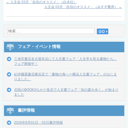
←
人文会 03月「自信のオススメ」（白水社）
人文会 03月「自信のオススメ」（みすず書房）
→
フェア・イベント情報
三省堂書店名古屋本店にて人文書フェア「人文学を彩る書物たち」
フェア開催中！
紀伊國屋書店横浜店で「書物の海へー横浜人文書フェア」がはじま
りました。
北陸のBOOKSなかだ各店で人文書フェア「知の森を歩く」が始まり
ました
書評情報
2026年8月01日・02日書評情報