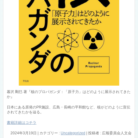
暮沢 剛巳 著『核のプロパガンダ：「原子力」はどのように展示されてきた
か』
日本にある原発のPR施設、広島・長崎の平和館など、核がどのように宣伝
されてきたかを辿る。
書籍詳細はコチラ
2024年3月19日
|
カテゴリー :
Uncategorized
|
投稿者 : 広報委員会人文会