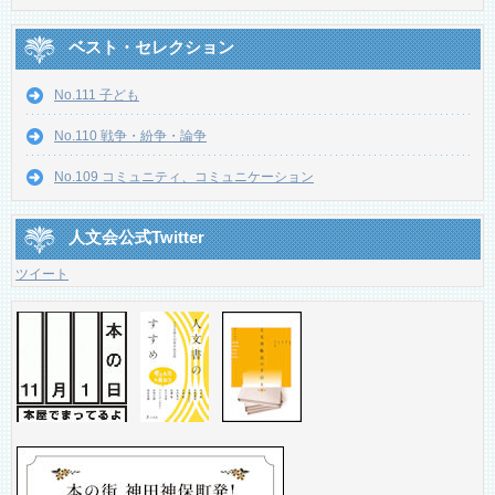
ベスト・セレクション
No.111 子ども
No.110 戦争・紛争・論争
No.109 コミュニティ、コミュニケーション
人文会公式Twitter
ツイート