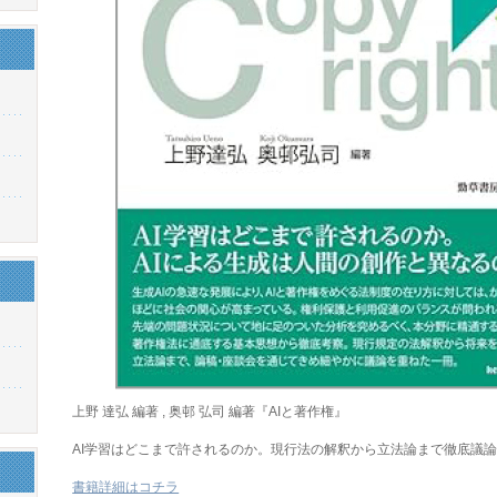
上野 達弘 編著 , 奥邨 弘司 編著『AIと著作権』
AI学習はどこまで許されるのか。現行法の解釈から立法論まで徹底議
書籍詳細はコチラ