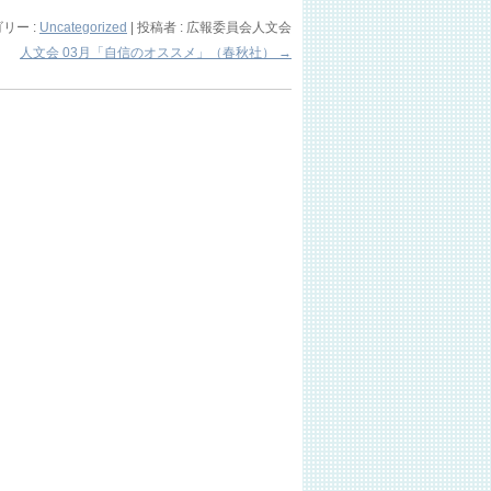
リー :
Uncategorized
|
投稿者 : 広報委員会人文会
人文会 03月「自信のオススメ」（春秋社）
→