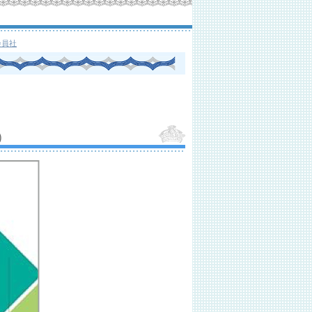
会員社
）