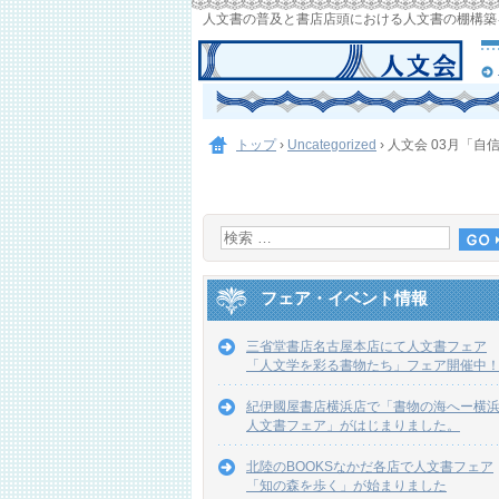
人文書の普及と書店店頭における人文書の棚構築
トップ
›
Uncategorized
›
人文会 03月「
フェア・イベント情報
三省堂書店名古屋本店にて人文書フェア
「人文学を彩る書物たち」フェア開催中
紀伊國屋書店横浜店で「書物の海へー横
人文書フェア」がはじまりました。
北陸のBOOKSなかだ各店で人文書フェア
「知の森を歩く」が始まりました