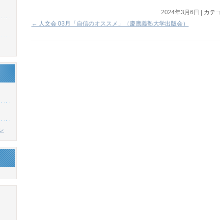
2024年3月6日
|
カテゴ
←
人文会 03月「自信のオススメ」（慶應義塾大学出版会）
ン