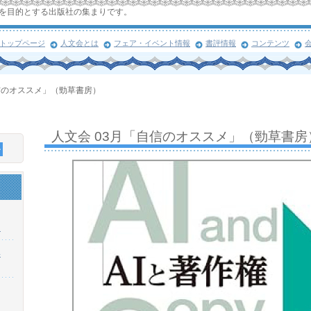
を目的とする出版社の集まりです。
トップページ
人文会とは
フェア・イベント情報
書評情報
コンテンツ
自信のオススメ」（勁草書房）
人文会 03月「自信のオススメ」（勁草書房
！
浜