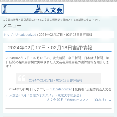
人文書の普及と書店店頭における人文書の棚構築を目的とする出版社の集まりです。
メニュー
コ
トップ
›
Uncategorized
›
2024年02月17日・02月18日書評情報
ン
テ
ン
2024年02月17日・02月18日書評情報
ツ
へ
ス
2024年02月17日・02月18日の、読売新聞、朝日新聞、日本経済新聞、毎
キ
日新聞の各紙書評欄に掲載された人文会会員社書籍の書評情報を紹介しま
す！
ッ
プ
2024年02月17日・02月18日書評情報
2024年2月18日
|
カテゴリー :
Uncategorized
|
投稿者 : 広報委員会人文会
←
人文会 02月「自信のオススメ」（東京大学出版会）
人文会 02月「自信のオススメ」（白水社）
→