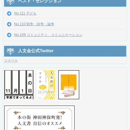
ベスト・セレクション
No.111 子ども
No.110 戦争・紛争・論争
No.109 コミュニティ、コミュニケーション
人文会公式Twitter
ツイート