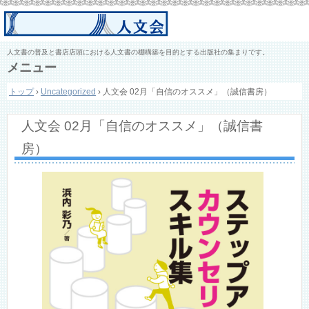
人文書の普及と書店店頭における人文書の棚構築を目的とする出版社の集まりです。
メニュー
コ
トップ
›
Uncategorized
›
人文会 02月「自信のオススメ」（誠信書房）
ン
テ
ン
人文会 02月「自信のオススメ」（誠信書
ツ
へ
房）
ス
キ
ッ
プ