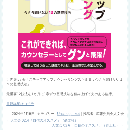
浜内 彩乃 著『ステップアップカウンセリングスキル集：今さら聞けない１
２の基礎技法』
最重要12技法を1カ月に1章ずつ基礎技法を積み上げて力のある臨床。
書籍詳細はコチラ
2024年2月9日
|
カテゴリー :
Uncategorized
|
投稿者 : 広報委員会人文会
←
人文会 02月「自信のオススメ」（晶文社）
人文会 02月「自信のオススメ」（青土社）
→