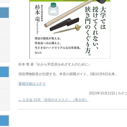
杉本 竜 著『れから学芸員をめざす人のために』
現役博物館長が伝授する、本音の就職ガイド。2刷10月6日出来。
書籍詳細はコチラ
2023年10月12日
|
カテゴ
←
人文会 10月「自信のオススメ」（青土社）