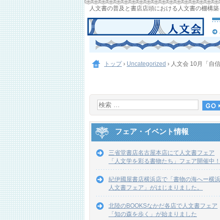
人文書の普及と書店店頭における人文書の棚構築
トップ
›
Uncategorized
›
人文会 10月「自
フェア・イベント情報
三省堂書店名古屋本店にて人文書フェア
「人文学を彩る書物たち」フェア開催中
紀伊國屋書店横浜店で「書物の海へー横
人文書フェア」がはじまりました。
北陸のBOOKSなかだ各店で人文書フェア
「知の森を歩く」が始まりました