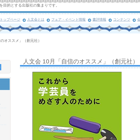
を目的とする出版社の集まりです。
トップページ
人文会とは
フェア・イベント情報
書評情報
コンテンツ
信のオススメ」（創元社）
人文会 10月「自信のオススメ」（創元社）
！
浜