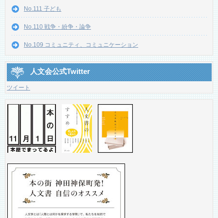
No.111 子ども
No.110 戦争・紛争・論争
No.109 コミュニティ、コミュニケーション
人文会公式Twitter
ツイート