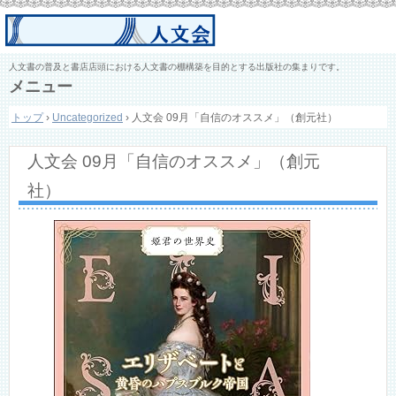
人文書の普及と書店店頭における人文書の棚構築を目的とする出版社の集まりです。
メニュー
コ
トップ
›
Uncategorized
›
人文会 09月「自信のオススメ」（創元社）
ン
テ
ン
人文会 09月「自信のオススメ」（創元
ツ
へ
社）
ス
キ
ッ
プ