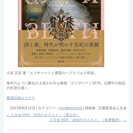
小宮 正安 著『エリザベートと黄昏のハプスブルク帝国』
毎年のように舞台が上演され今も映画「エリザベート1878」公開中の皇妃
の生涯を描く。
書籍詳細はコチラ
2023年9月12日
|
カテゴリー :
Uncategorized
|
投稿者 : 広報委員会人文会
←
人文会 09月「自信のオススメ」（青土社）
人文会 09月「自信のオススメ」（筑摩書房）
→