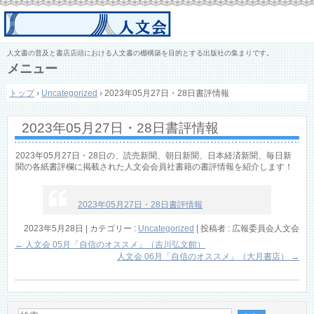
人文書の普及と書店店頭における人文書の棚構築を目的とする出版社の集まりです。
メニュー
コ
トップ
›
Uncategorized
›
2023年05月27日・28日書評情報
ン
テ
ン
2023年05月27日・28日書評情報
ツ
へ
ス
2023年05月27日・28日の、読売新聞、朝日新聞、日本経済新聞、毎日新
キ
聞の各紙書評欄に掲載された人文会会員社書籍の書評情報を紹介します！
ッ
プ
2023年05月27日・28日書評情報
2023年5月28日
|
カテゴリー :
Uncategorized
|
投稿者 : 広報委員会人文会
←
人文会 05月「自信のオススメ」（吉川弘文館）
人文会 06月「自信のオススメ」（大月書店）
→