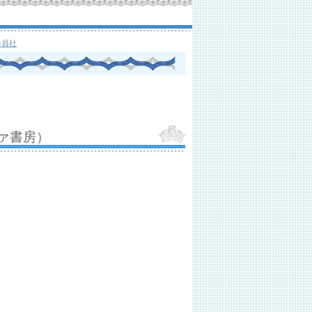
会員社
ァ書房）