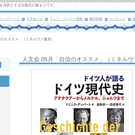
を目的とする出版社の集まりです。
トップページ
人文会とは
フェア・イベント情報
書評情報
コンテンツ
自信のオススメ」（ミネルヴァ書房）
人文会 05月「自信のオススメ」（ミネルヴ
！
浜