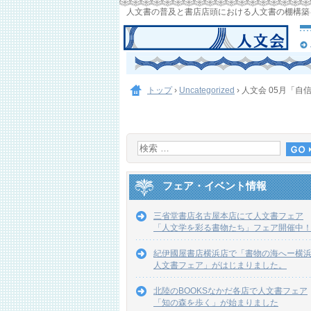
人文書の普及と書店店頭における人文書の棚構築
トップ
›
Uncategorized
›
人文会 05月「
フェア・イベント情報
三省堂書店名古屋本店にて人文書フェア
「人文学を彩る書物たち」フェア開催中
紀伊國屋書店横浜店で「書物の海へー横
人文書フェア」がはじまりました。
北陸のBOOKSなかだ各店で人文書フェア
「知の森を歩く」が始まりました