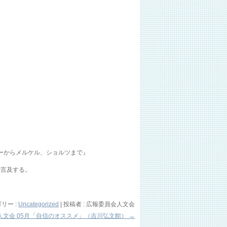
アーからメルケル、ショルツまで』
で言及する。
リー :
Uncategorized
|
投稿者 : 広報委員会人文会
人文会 05月「自信のオススメ」（吉川弘文館）
→