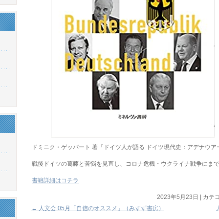
ドミニク・ゲッパート 著『ドイツ人が語る ドイツ現代史：アデナウ
戦後ドイツの葛藤と苦悩を見直し、コロナ危機・ウクライナ戦争にま
書籍詳細はコチラ
2023年5月23日
|
カテゴ
←
人文会 05月「自信のオススメ」（みすず書房）