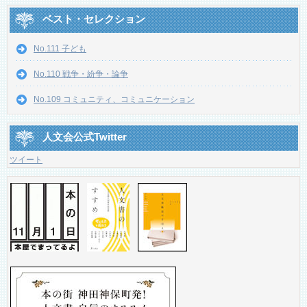
ベスト・セレクション
No.111 子ども
No.110 戦争・紛争・論争
No.109 コミュニティ、コミュニケーション
人文会公式Twitter
ツイート