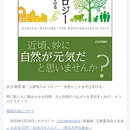
及川 敬貴 著『人新世のエコロジー：自然らしさを手なずける』
時に私たちに挑みかかる自然。人と自然のつながりを見出すための、４つ
のナラティブ。
書籍詳細はコチラ
2023年3月16日
|
カテゴリー :
Uncategorized
|
投稿者 : 広報委員会人文会
←
人文会 03月「自信のオススメ」（東京大学出版会）