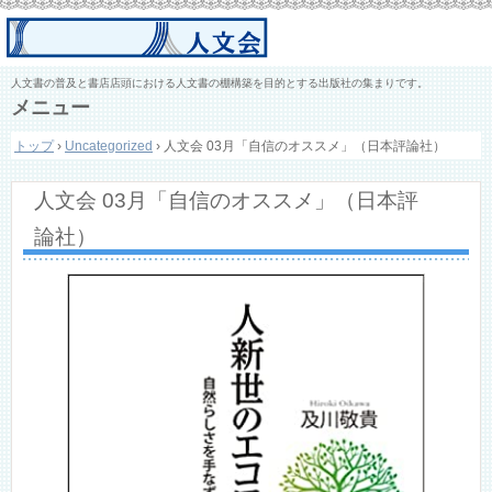
人文書の普及と書店店頭における人文書の棚構築を目的とする出版社の集まりです。
メニュー
コ
トップ
›
Uncategorized
›
人文会 03月「自信のオススメ」（日本評論社）
ン
テ
ン
人文会 03月「自信のオススメ」（日本評
ツ
へ
論社）
ス
キ
ッ
プ