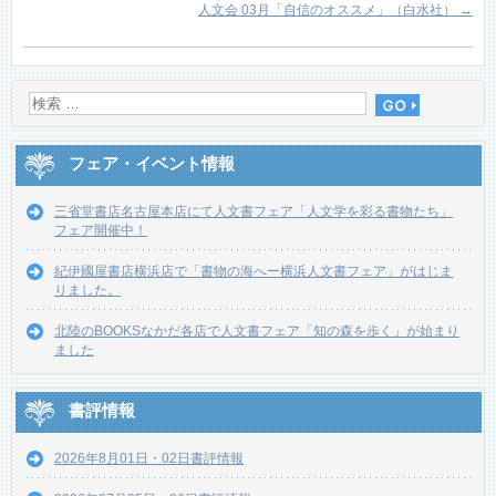
人文会 03月「自信のオススメ」（白水社）
→
フェア・イベント情報
三省堂書店名古屋本店にて人文書フェア「人文学を彩る書物たち」
フェア開催中！
紀伊國屋書店横浜店で「書物の海へー横浜人文書フェア」がはじま
りました。
北陸のBOOKSなかだ各店で人文書フェア「知の森を歩く」が始まり
ました
書評情報
2026年8月01日・02日書評情報