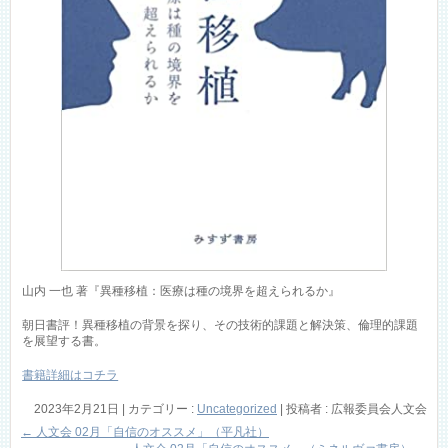
山内 一也 著『異種移植：医療は種の境界を超えられるか』
朝日書評！異種移植の背景を探り、その技術的課題と解決策、倫理的課題
を展望する書。
書籍詳細はコチラ
2023年2月21日
|
カテゴリー :
Uncategorized
|
投稿者 : 広報委員会人文会
←
人文会 02月「自信のオススメ」（平凡社）