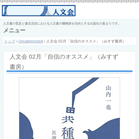
人文書の普及と書店店頭における人文書の棚構築を目的とする出版社の集まりです。
メニュー
コ
トップ
›
Uncategorized
›
人文会 02月「自信のオススメ」（みすず書房）
ン
テ
ン
人文会 02月「自信のオススメ」（みすず
ツ
へ
書房）
ス
キ
ッ
プ