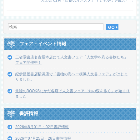
人文会 02月「自信のオススメ」（ミネルヴァ書房）
→
フェア・イベント情報
三省堂書店名古屋本店にて人文書フェア「人文学を彩る書物たち」
フェア開催中！
紀伊國屋書店横浜店で「書物の海へー横浜人文書フェア」がはじま
りました。
北陸のBOOKSなかだ各店で人文書フェア「知の森を歩く」が始まり
ました
書評情報
2026年8月01日・02日書評情報
2026年07月25日・26日書評情報