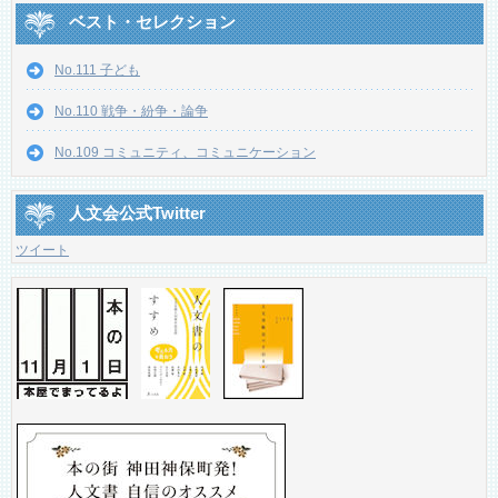
ベスト・セレクション
No.111 子ども
No.110 戦争・紛争・論争
No.109 コミュニティ、コミュニケーション
人文会公式Twitter
ツイート