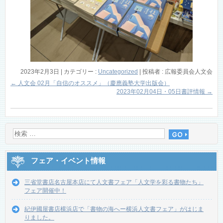
2023年2月3日
|
カテゴリー :
Uncategorized
|
投稿者 : 広報委員会人文会
←
人文会 02月「自信のオススメ」（慶應義塾大学出版会）
2023年02月04日・05日書評情報
→
フェア・イベント情報
三省堂書店名古屋本店にて人文書フェア「人文学を彩る書物たち」
フェア開催中！
紀伊國屋書店横浜店で「書物の海へー横浜人文書フェア」がはじま
りました。