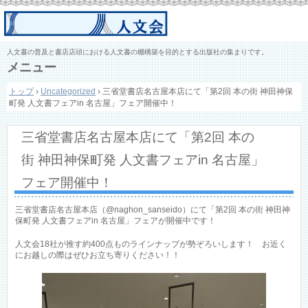
人文書の普及と書店店頭における人文書の棚構築を目的とする出版社の集まりです。
メニュー
コ
トップ
›
Uncategorized
›
三省堂書店名古屋本店にて「第2回 本の街 神田神保
ン
町発 人文書フェアin 名古屋」フェア開催中！
テ
ン
ツ
三省堂書店名古屋本店にて「第2回 本の
へ
ス
街 神田神保町発 人文書フェアin 名古屋」
キ
ッ
フェア開催中！
プ
三省堂書店名古屋本店（@naghon_sanseido）にて「第2回 本の街 神田神
保町発 人文書フェアin 名古屋」フェアが開催中です！
人文会18社が推す約400点ものラインナップが勢ぞろいします！ お近く
にお越しの際はぜひお立ち寄りください！！