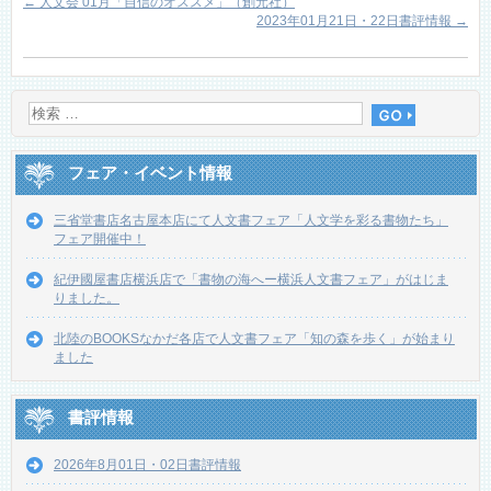
←
人文会 01月「自信のオススメ」（創元社）
2023年01月21日・22日書評情報
→
フェア・イベント情報
三省堂書店名古屋本店にて人文書フェア「人文学を彩る書物たち」
フェア開催中！
紀伊國屋書店横浜店で「書物の海へー横浜人文書フェア」がはじま
りました。
北陸のBOOKSなかだ各店で人文書フェア「知の森を歩く」が始まり
ました
書評情報
2026年8月01日・02日書評情報