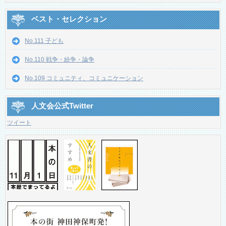
ベスト・セレクション
No.111 子ども
No.110 戦争・紛争・論争
No.109 コミュニティ、コミュニケーション
人文会公式Twitter
ツイート