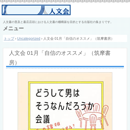
人文書の普及と書店店頭における人文書の棚構築を目的とする出版社の集まりです。
メニュー
コ
トップ
›
Uncategorized
›
人文会 01月「自信のオススメ」（筑摩書房）
ン
テ
ン
人文会 01月「自信のオススメ」（筑摩書
ツ
へ
房）
ス
キ
ッ
プ